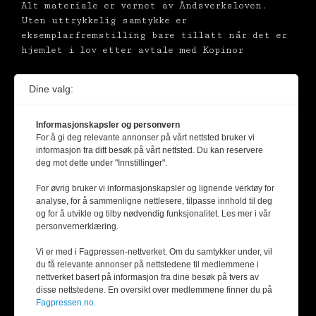
Alt materiale er vernet av Åndsverksloven.
Uten uttrykkelig samtykke er
eksemplarfremstilling bare tillatt når det er
hjemlet i lov etter avtale med Kopinor
Dine valg:
Informasjonskapsler og personvern
For å gi deg relevante annonser på vårt nettsted bruker vi
informasjon fra ditt besøk på vårt nettsted. Du kan reservere
deg mot dette under "Innstillinger".
For øvrig bruker vi informasjonskapsler og lignende verktøy for
analyse, for å sammenligne nettlesere, tilpasse innhold til deg
og for å utvikle og tilby nødvendig funksjonalitet. Les mer i vår
personvernerklæring.
Vi er med i Fagpressen-nettverket. Om du samtykker under, vil
du få relevante annonser på nettstedene til medlemmene i
nettverket basert på informasjon fra dine besøk på tvers av
disse nettstedene. En oversikt over medlemmene finner du på
Fagpressen.no.