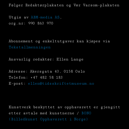
Følger Redaktørplakaten og Vær Varsom-plakaten
Utgis av
ABM-media AS
,
org.nr: 990 863 970
Abonnement og enkeltutgaver kan kjøpes via
Tekstallmenningen
Ansvarlig redaktør: Ellen Lange
Adresse: Akersgata 43, 0158 Oslo
Telefon: +47 482 58 183
E-post:
ellen@tidsskriftetmuseum.no
Kunstverk beskyttet av opphavsrett er gjengitt
etter avtale med kunstnerne /
BONO
(Billedkunst Opphavsrett i Norge)