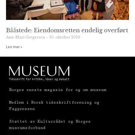
Bååstede: Eiendomsretten endelig overført
Ann-Mari Gregersen
10. oktober 2019
Les mer »
Norges eneste magasin for og om museum
Medlem i Norsk tidsskriftforening og
Fagpressen
Støttet av Kulturrådet og Norges
museumsforbund