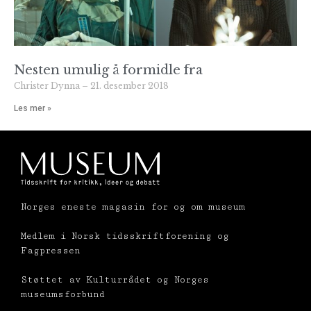
Nesten umulig å formidle fra
Christer Dynna
21. desember 2018
Les mer »
Norges eneste magasin for og om museum
Medlem i Norsk tidsskriftforening og
Fagpressen
Støttet av Kulturrådet og Norges
museumsforbund