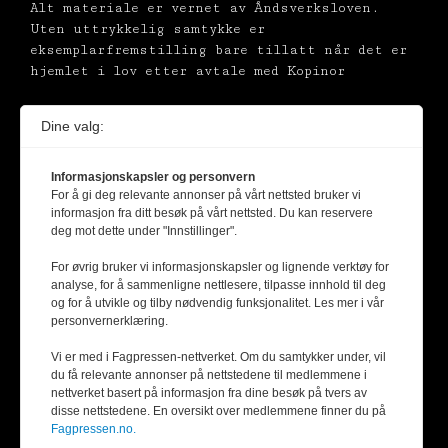
Alt materiale er vernet av Åndsverksloven.
Uten uttrykkelig samtykke er
eksemplarfremstilling bare tillatt når det er
hjemlet i lov etter avtale med Kopinor
Dine valg:
Informasjonskapsler og personvern
For å gi deg relevante annonser på vårt nettsted bruker vi
informasjon fra ditt besøk på vårt nettsted. Du kan reservere
deg mot dette under "Innstillinger".
For øvrig bruker vi informasjonskapsler og lignende verktøy for
analyse, for å sammenligne nettlesere, tilpasse innhold til deg
og for å utvikle og tilby nødvendig funksjonalitet. Les mer i vår
personvernerklæring.
Vi er med i Fagpressen-nettverket. Om du samtykker under, vil
du få relevante annonser på nettstedene til medlemmene i
nettverket basert på informasjon fra dine besøk på tvers av
disse nettstedene. En oversikt over medlemmene finner du på
Fagpressen.no.