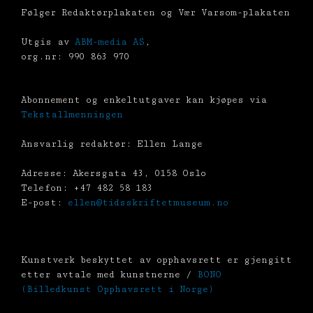
Følger Redaktørplakaten og Vær Varsom-plakaten
Utgis av
ABM-media AS
,
org.nr: 990 863 970
Abonnement og enkeltutgaver kan kjøpes via
Tekstallmenningen
Ansvarlig redaktør: Ellen Lange
Adresse: Akersgata 43, 0158 Oslo
Telefon: +47 482 58 183
E-post:
ellen@tidsskriftetmuseum.no
Kunstverk beskyttet av opphavsrett er gjengitt
etter avtale med kunstnerne /
BONO
(Billedkunst Opphavsrett i Norge)