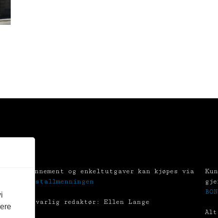
Abonnement og enkeltutgaver kan kjøpes via
Kun
Tekstallmenningen
gje
BON
i
Ansvarlig redaktør: Ellen Lange
vere
Alt