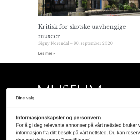
Kritisk for skotske uavhengige
museer
Signy Norendal
30. september 2020
Les mer »
Dine valg:
Norges eneste magasin for og om museum
Informasjonskapsler og personvern
Medlem i Norsk tidsskriftforening og
For å gi deg relevante annonser på vårt nettsted bruker v
Fagpressen
informasjon fra ditt besøk på vårt nettsted. Du kan reser