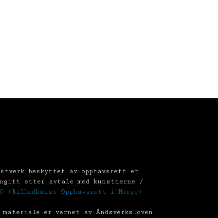
stverk beskyttet av opphavsrett er
ngitt etter avtale med kunstnerne /
O (Billedkunst Opphavsrett i Norge)
 materiale er vernet av Åndsverksloven.