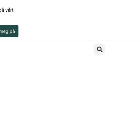
å vårt
 meg på