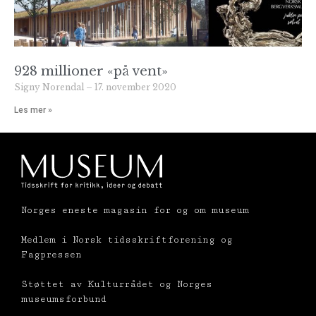
928 millioner «på vent»
Signy Norendal
17. november 2020
Les mer »
Norges eneste magasin for og om museum
Medlem i Norsk tidsskriftforening og
Fagpressen
Støttet av Kulturrådet og Norges
museumsforbund