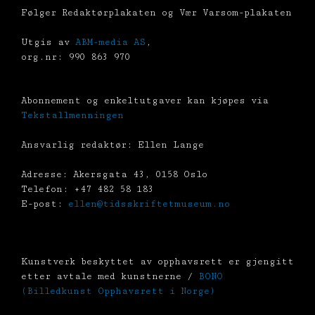
Følger Redaktørplakaten og Vær Varsom-plakaten
Utgis av
ABM-media AS
,
org.nr: 990 863 970
Abonnement og enkeltutgaver kan kjøpes via
Tekstallmenningen
Ansvarlig redaktør: Ellen Lange
Adresse: Akersgata 43, 0158 Oslo
Telefon: +47 482 58 183
E-post:
ellen@tidsskriftetmuseum.no
Kunstverk beskyttet av opphavsrett er gjengitt
etter avtale med kunstnerne /
BONO
(Billedkunst Opphavsrett i Norge)