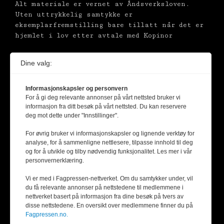
Alt materiale er vernet av Åndsverksloven.
Uten uttrykkelig samtykke er
eksemplarfremstilling bare tillatt når det er
hjemlet i lov etter avtale med Kopinor
Dine valg:
Informasjonskapsler og personvern
For å gi deg relevante annonser på vårt nettsted bruker vi
informasjon fra ditt besøk på vårt nettsted. Du kan reservere
deg mot dette under "Innstillinger".
For øvrig bruker vi informasjonskapsler og lignende verktøy for
analyse, for å sammenligne nettlesere, tilpasse innhold til deg
og for å utvikle og tilby nødvendig funksjonalitet. Les mer i vår
personvernerklæring.
Vi er med i Fagpressen-nettverket. Om du samtykker under, vil
du få relevante annonser på nettstedene til medlemmene i
nettverket basert på informasjon fra dine besøk på tvers av
disse nettstedene. En oversikt over medlemmene finner du på
Fagpressen.no.