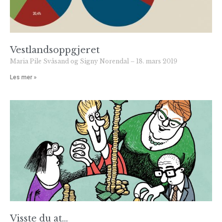
Vestlandsoppgjeret
Maria Pile Svåsand og Signy Norendal
18. mars 2019
Les mer »
Visste du at…