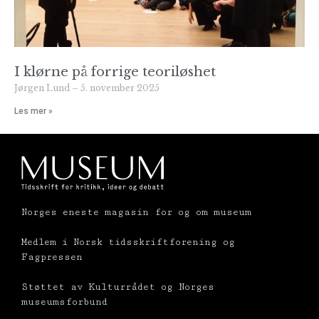
I klørne på forrige teoriløshet
Jørgen Lund
5. november 2025
Les mer »
Norges eneste magasin for og om museum
Medlem i Norsk tidsskriftforening og
Fagpressen
Støttet av Kulturrådet og Norges
museumsforbund