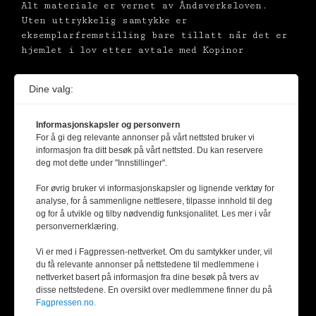
Alt materiale er vernet av Åndsverksloven.
Uten uttrykkelig samtykke er
eksemplarfremstilling bare tillatt når det er
hjemlet i lov etter avtale med Kopinor
Dine valg:
Informasjonskapsler og personvern
For å gi deg relevante annonser på vårt nettsted bruker vi
informasjon fra ditt besøk på vårt nettsted. Du kan reservere
deg mot dette under "Innstillinger".
For øvrig bruker vi informasjonskapsler og lignende verktøy for
analyse, for å sammenligne nettlesere, tilpasse innhold til deg
og for å utvikle og tilby nødvendig funksjonalitet. Les mer i vår
personvernerklæring.
Vi er med i Fagpressen-nettverket. Om du samtykker under, vil
du få relevante annonser på nettstedene til medlemmene i
nettverket basert på informasjon fra dine besøk på tvers av
disse nettstedene. En oversikt over medlemmene finner du på
Fagpressen.no.