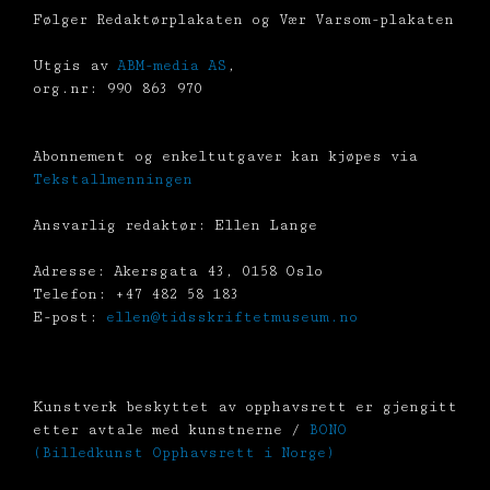
Følger Redaktørplakaten og Vær Varsom-plakaten
Utgis av
ABM-media AS
,
org.nr: 990 863 970
Abonnement og enkeltutgaver kan kjøpes via
Tekstallmenningen
Ansvarlig redaktør: Ellen Lange
Adresse: Akersgata 43, 0158 Oslo
Telefon: +47 482 58 183
E-post:
ellen@tidsskriftetmuseum.no
Kunstverk beskyttet av opphavsrett er gjengitt
etter avtale med kunstnerne /
BONO
(Billedkunst Opphavsrett i Norge)