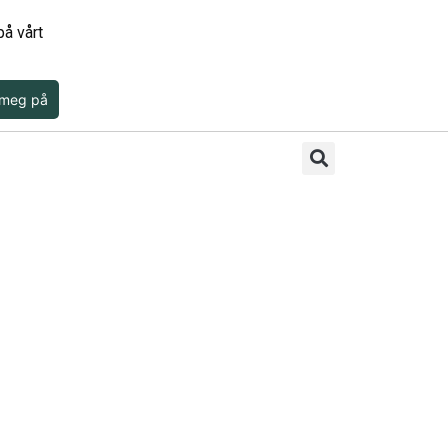
å vårt
 meg på