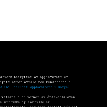
stverk beskyttet av opphavsrett er
ngitt etter avtale med kunstnerne /
O (Billedkunst Opphavsrett i Norge)
 materiale er vernet av Åndsverksloven.
n uttrykkelig samtykke er
emplarfremstilling bare tillatt når det