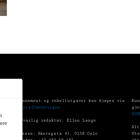
Abonnement og enkeltutgaver kan kjøpes via
Kun
Tekstallmenningen
gje
BON
i
Ansvarlig redaktør: Ellen Lange
vere
Alt
Adresse: Akersgata 43, 0158 Oslo
Ute
Telefon: +47 482 58 183
eks