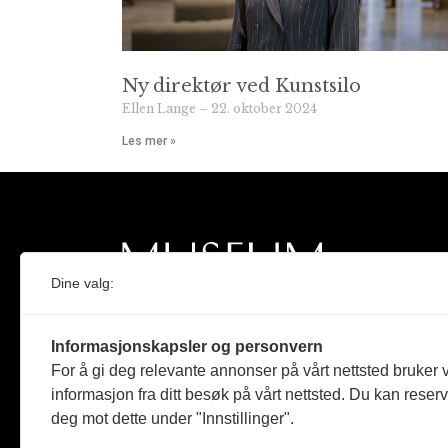
Ny direktør ved Kunstsilo
Ellen Lange
22. oktober 2024
Les mer »
Dine valg:
Norges eneste magasin for og om museum
Informasjonskapsler og personvern
Medlem i Norsk tidsskriftforening og
For å gi deg relevante annonser på vårt nettsted bruker v
Fagpressen
informasjon fra ditt besøk på vårt nettsted. Du kan reser
deg mot dette under "Innstillinger".
Støttet av Kulturrådet og Norges
museumsforbund