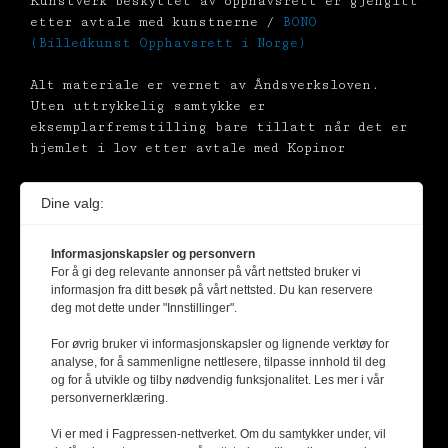
Kunstverk beskyttet av opphavsrett er gjengitt
etter avtale med kunstnerne /
BONO
(Billedkunst Opphavsrett i Norge)
Alt materiale er vernet av Åndsverksloven.
Uten uttrykkelig samtykke er
eksemplarfremstilling bare tillatt når det er
hjemlet i lov etter avtale med Kopinor
Dine valg:
Informasjonskapsler og personvern
For å gi deg relevante annonser på vårt nettsted bruker vi
informasjon fra ditt besøk på vårt nettsted. Du kan reservere
deg mot dette under "Innstillinger".
For øvrig bruker vi informasjonskapsler og lignende verktøy for
analyse, for å sammenligne nettlesere, tilpasse innhold til deg
og for å utvikle og tilby nødvendig funksjonalitet. Les mer i vår
personvernerklæring.
Vi er med i Fagpressen-nettverket. Om du samtykker under, vil