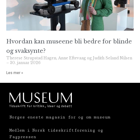
Hvordan kan museene bli bedre for blinde
og svaksynte?
Therese Strupstad Hagen, Anne Eftevaag og Judith Seland Nilsen
30. januar 2026
Les mer »
Norges eneste magasin for og om museum
Medlem i Norsk tidsskriftforening og
Fagpressen