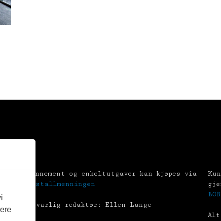
Abonnement og enkeltutgaver kan kjøpes via
Kun
Tekstallmenningen
gje
BON
i
Ansvarlig redaktør: Ellen Lange
vere
Alt