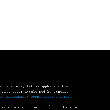
stverk beskyttet av opphavsrett er
ngitt etter avtale med kunstnerne /
O (Billedkunst Opphavsrett i Norge)
 materiale er vernet av Åndsverksloven.