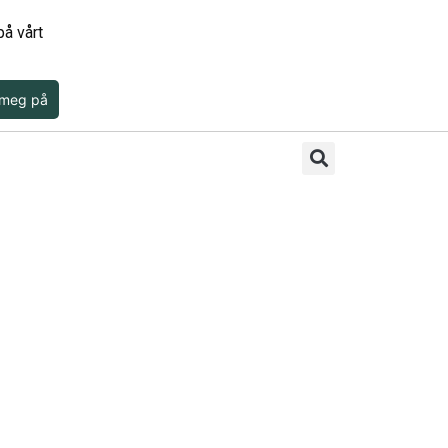
å vårt
 meg på