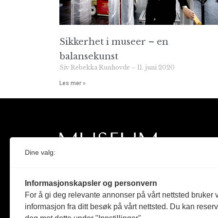
Sikkerhet i museer – en
balansekunst
Siv Rebekka Runhovde
11. juni 2020
Les mer »
Dine valg:
Norges eneste magasin for og om museum
Informasjonskapsler og personvern
Medlem i Norsk tidsskriftforening og
For å gi deg relevante annonser på vårt nettsted bruker v
Fagpressen
informasjon fra ditt besøk på vårt nettsted. Du kan reser