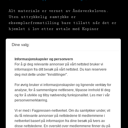
Alt materiale er vernet av Åndsverksloven.
Uten uttrykkelig samtykke er
eksemplarfremstilling bare tillatt når det er
hjemlet i lov etter avtale med Kopinor
Dine valg:
Informasjonskapsler og personvern
For å gi deg relevante annonser på vårt nettsted bruker vi
informasjon fra ditt besøk på vårt nettsted. Du kan reservere
deg mot dette under "Innstillinger".
For øvrig bruker vi informasjonskapsler og lignende verktøy for
analyse, for å sammenligne nettlesere, tilpasse innhold til deg
og for å utvikle og tilby nødvendig funksjonalitet. Les mer i vår
personvernerklæring.
Vi er med i Fagpressen-nettverket. Om du samtykker under, vil
du få relevante annonser på nettstedene til medlemmene i
nettverket basert på informasjon fra dine besøk på tvers av
disse nettstedene. En oversikt over medlemmene finner du på