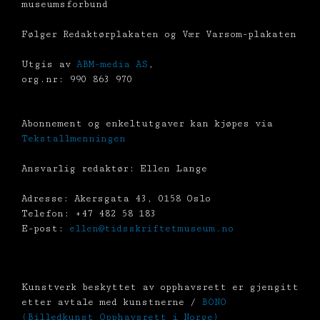
museumsforbund
Følger Redaktørplakaten og Vær Varsom-plakaten
Utgis av
ABM-media AS
,
org.nr: 990 863 970
Abonnement og enkeltutgaver kan kjøpes via
Tekstallmenningen
Ansvarlig redaktør: Ellen Lange
Adresse: Akersgata 43, 0158 Oslo
Telefon: +47 482 58 183
E-post:
ellen@tidsskriftetmuseum.no
Kunstverk beskyttet av opphavsrett er gjengitt
etter avtale med kunstnerne /
BONO
(Billedkunst Opphavsrett i Norge)