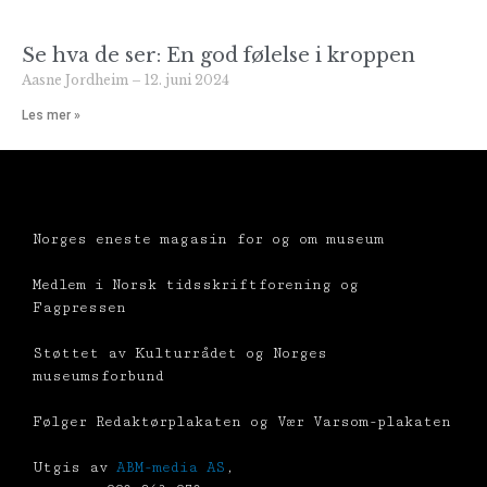
Se hva de ser: En god følelse i kroppen
Aasne Jordheim
12. juni 2024
Les mer »
Norges eneste magasin for og om museum
Medlem i Norsk tidsskriftforening og
Fagpressen
Støttet av Kulturrådet og Norges
museumsforbund
Følger Redaktørplakaten og Vær Varsom-plakaten
Utgis av
ABM-media AS
,