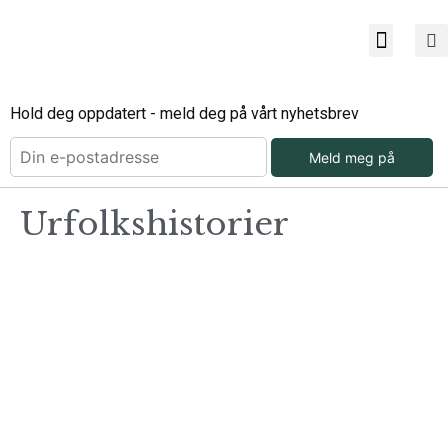
Bli ab
Bli an
Om Mu
Hold deg oppdatert - meld deg på vårt nyhetsbrev
Meld meg på
Urfolkshistorier