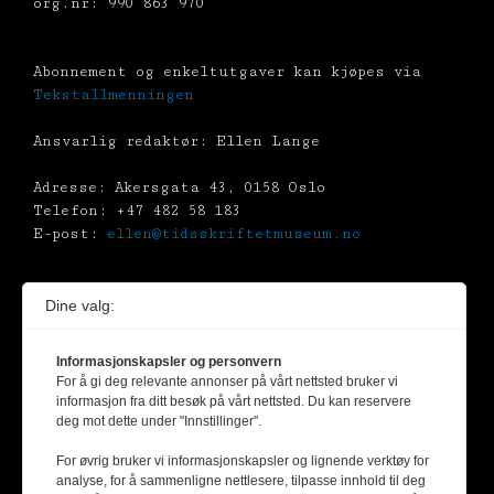
org.nr: 990 863 970
Abonnement og enkeltutgaver kan kjøpes via
Tekstallmenningen
Ansvarlig redaktør: Ellen Lange
Adresse: Akersgata 43, 0158 Oslo
Telefon: +47 482 58 183
E-post:
ellen@tidsskriftetmuseum.no
Dine valg:
Kunstverk beskyttet av opphavsrett er gjengitt
etter avtale med kunstnerne /
BONO
Informasjonskapsler og personvern
(Billedkunst Opphavsrett i Norge)
For å gi deg relevante annonser på vårt nettsted bruker vi
informasjon fra ditt besøk på vårt nettsted. Du kan reservere
Alt materiale er vernet av Åndsverksloven.
deg mot dette under "Innstillinger".
Uten uttrykkelig samtykke er
For øvrig bruker vi informasjonskapsler og lignende verktøy for
eksemplarfremstilling bare tillatt når det er
analyse, for å sammenligne nettlesere, tilpasse innhold til deg
hjemlet i lov etter avtale med Kopinor