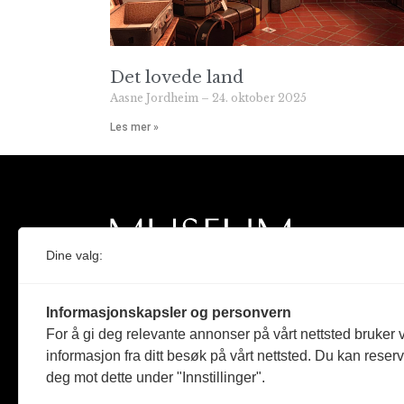
Det lovede land
Aasne Jordheim
24. oktober 2025
Les mer »
Dine valg:
Norges eneste magasin for og om museum
Informasjonskapsler og personvern
Medlem i Norsk tidsskriftforening og
For å gi deg relevante annonser på vårt nettsted bruker v
Fagpressen
informasjon fra ditt besøk på vårt nettsted. Du kan reser
deg mot dette under "Innstillinger".
Støttet av Kulturrådet og Norges
museumsforbund