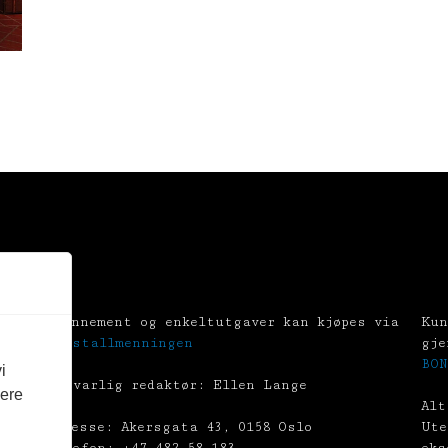
Abonnement og enkeltutgaver kan kjøpes via
Kun
Tekstallmenningen
gje
BON
i
Ansvarlig redaktør: Ellen Lange
vere
Alt
Adresse: Akersgata 43, 0158 Oslo
Ute
Telefon: +47 482 58 183
eks