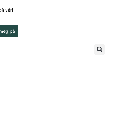
å vårt
 meg på