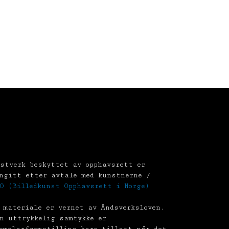
stverk beskyttet av opphavsrett er
ngitt etter avtale med kunstnerne /
O (Billedkunst Opphavsrett i Norge)
 materiale er vernet av Åndsverksloven.
n uttrykkelig samtykke er
emplarfremstilling bare tillatt når det