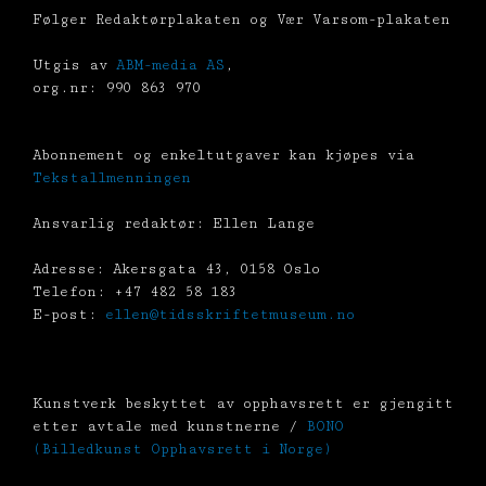
Følger Redaktørplakaten og Vær Varsom-plakaten
Utgis av
ABM-media AS
,
org.nr: 990 863 970
Abonnement og enkeltutgaver kan kjøpes via
Tekstallmenningen
Ansvarlig redaktør: Ellen Lange
Adresse: Akersgata 43, 0158 Oslo
Telefon: +47 482 58 183
E-post:
ellen@tidsskriftetmuseum.no
Kunstverk beskyttet av opphavsrett er gjengitt
etter avtale med kunstnerne /
BONO
(Billedkunst Opphavsrett i Norge)