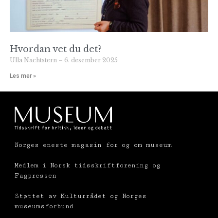
Hvordan vet du det?
Ulla Nachtstern
6. desember 2025
Les mer »
Norges eneste magasin for og om museum
Medlem i Norsk tidsskriftforening og
Fagpressen
Støttet av Kulturrådet og Norges
museumsforbund