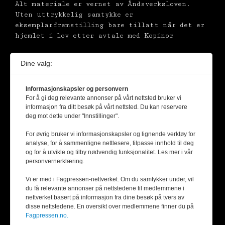
Alt materiale er vernet av Åndsverksloven.
Uten uttrykkelig samtykke er
eksemplarfremstilling bare tillatt når det er
hjemlet i lov etter avtale med Kopinor
Dine valg:
Informasjonskapsler og personvern
For å gi deg relevante annonser på vårt nettsted bruker vi
informasjon fra ditt besøk på vårt nettsted. Du kan reservere
deg mot dette under "Innstillinger".
For øvrig bruker vi informasjonskapsler og lignende verktøy for
analyse, for å sammenligne nettlesere, tilpasse innhold til deg
og for å utvikle og tilby nødvendig funksjonalitet. Les mer i vår
personvernerklæring.
Vi er med i Fagpressen-nettverket. Om du samtykker under, vil
du få relevante annonser på nettstedene til medlemmene i
nettverket basert på informasjon fra dine besøk på tvers av
disse nettstedene. En oversikt over medlemmene finner du på
Fagpressen.no.