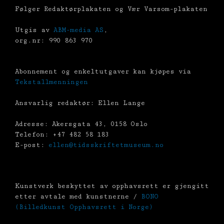
Følger Redaktørplakaten og Vær Varsom-plakaten
Utgis av
ABM-media AS
,
org.nr: 990 863 970
Abonnement og enkeltutgaver kan kjøpes via
Tekstallmenningen
Ansvarlig redaktør: Ellen Lange
Adresse: Akersgata 43, 0158 Oslo
Telefon: +47 482 58 183
E-post:
ellen@tidsskriftetmuseum.no
Kunstverk beskyttet av opphavsrett er gjengitt
etter avtale med kunstnerne /
BONO
(Billedkunst Opphavsrett i Norge)