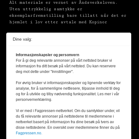
Alt materiale er vernet av Åndsverksloven.
Uten uttrykkelig samtykke er
eksemplarfremstilling bare tillatt når det er
hjemlet i lov etter avtale med Kopinor
Dine valg:
Informasjonskapsler og personvern
For å gi deg relevante annonser på vårt nettsted bruker vi
informasjon fra ditt besøk på vårt nettsted. Du kan reservere
deg mot dette under "Innstillinger".
For øvrig bruker vi informasjonskapsler og lignende verktøy for
analyse, for å sammenligne nettlesere, tilpasse innhold til deg
og for å utvikle og tilby nødvendig funksjonalitet. Les mer i vår
personvernerklæring.
Vi er med i Fagpressen-nettverket. Om du samtykker under, vil
du få relevante annonser på nettstedene til medlemmene i
nettverket basert på informasjon fra dine besøk på tvers av
disse nettstedene. En oversikt over medlemmene finner du på
Fagpressen.no.