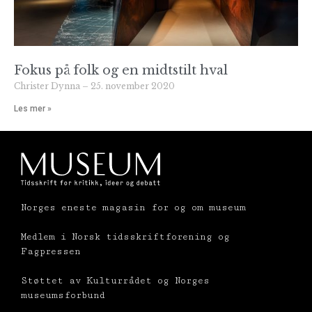
Fokus på folk og en midtstilt hval
Christer Dynna
25. november 2020
Les mer »
Norges eneste magasin for og om museum
Medlem i Norsk tidsskriftforening og
Fagpressen
Støttet av Kulturrådet og Norges
museumsforbund