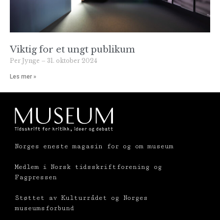
Viktig for et ungt publikum
Per Jynge
31. oktober 2024
Les mer »
Norges eneste magasin for og om museum
Medlem i Norsk tidsskriftforening og
Fagpressen
Støttet av Kulturrådet og Norges
museumsforbund