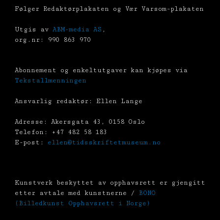
Følger Redaktørplakaten og Vær Varsom-plakaten
Utgis av
ABM-media AS
,
org.nr: 990 863 970
Abonnement og enkeltutgaver kan kjøpes via
Tekstallmenningen
Ansvarlig redaktør: Ellen Lange
Adresse: Akersgata 43, 0158 Oslo
Telefon: +47 482 58 183
E-post:
ellen@tidsskriftetmuseum.no
Kunstverk beskyttet av opphavsrett er gjengitt
etter avtale med kunstnerne /
BONO
(Billedkunst Opphavsrett i Norge)