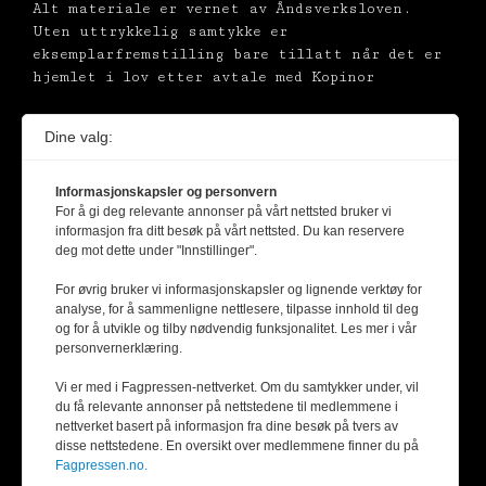
Alt materiale er vernet av Åndsverksloven.
Uten uttrykkelig samtykke er
eksemplarfremstilling bare tillatt når det er
hjemlet i lov etter avtale med Kopinor
Dine valg:
Informasjonskapsler og personvern
For å gi deg relevante annonser på vårt nettsted bruker vi
informasjon fra ditt besøk på vårt nettsted. Du kan reservere
deg mot dette under "Innstillinger".
For øvrig bruker vi informasjonskapsler og lignende verktøy for
analyse, for å sammenligne nettlesere, tilpasse innhold til deg
og for å utvikle og tilby nødvendig funksjonalitet. Les mer i vår
personvernerklæring.
Vi er med i Fagpressen-nettverket. Om du samtykker under, vil
du få relevante annonser på nettstedene til medlemmene i
nettverket basert på informasjon fra dine besøk på tvers av
disse nettstedene. En oversikt over medlemmene finner du på
Fagpressen.no.