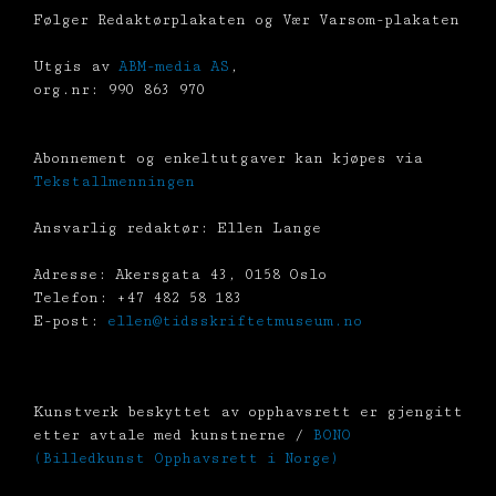
Følger Redaktørplakaten og Vær Varsom-plakaten
Utgis av
ABM-media AS
,
org.nr: 990 863 970
Abonnement og enkeltutgaver kan kjøpes via
Tekstallmenningen
Ansvarlig redaktør: Ellen Lange
Adresse: Akersgata 43, 0158 Oslo
Telefon: +47 482 58 183
E-post:
ellen@tidsskriftetmuseum.no
Kunstverk beskyttet av opphavsrett er gjengitt
etter avtale med kunstnerne /
BONO
(Billedkunst Opphavsrett i Norge)