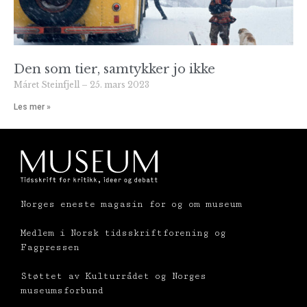
Den som tier, samtykker jo ikke
Máret Steinfjell
25. mars 2023
Les mer »
Norges eneste magasin for og om museum
Medlem i Norsk tidsskriftforening og
Fagpressen
Støttet av Kulturrådet og Norges
museumsforbund