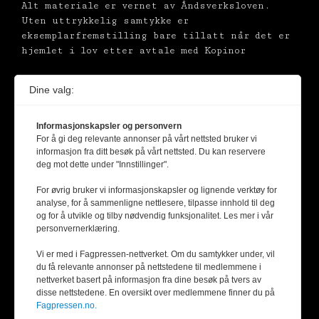
Alt materiale er vernet av Åndsverksloven.
Uten uttrykkelig samtykke er
eksemplarfremstilling bare tillatt når det er
hjemlet i lov etter avtale med Kopinor
Dine valg:
Informasjonskapsler og personvern
For å gi deg relevante annonser på vårt nettsted bruker vi
informasjon fra ditt besøk på vårt nettsted. Du kan reservere
deg mot dette under "Innstillinger".
For øvrig bruker vi informasjonskapsler og lignende verktøy for
analyse, for å sammenligne nettlesere, tilpasse innhold til deg
og for å utvikle og tilby nødvendig funksjonalitet. Les mer i vår
personvernerklæring.
Vi er med i Fagpressen-nettverket. Om du samtykker under, vil
du få relevante annonser på nettstedene til medlemmene i
nettverket basert på informasjon fra dine besøk på tvers av
disse nettstedene. En oversikt over medlemmene finner du på
Fagpressen.no.