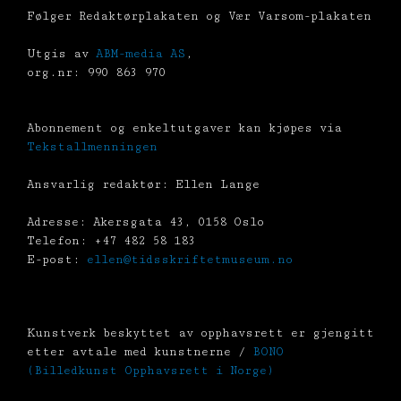
Følger Redaktørplakaten og Vær Varsom-plakaten
Utgis av
ABM-media AS
,
org.nr: 990 863 970
Abonnement og enkeltutgaver kan kjøpes via
Tekstallmenningen
Ansvarlig redaktør: Ellen Lange
Adresse: Akersgata 43, 0158 Oslo
Telefon: +47 482 58 183
E-post:
ellen@tidsskriftetmuseum.no
Kunstverk beskyttet av opphavsrett er gjengitt
etter avtale med kunstnerne /
BONO
(Billedkunst Opphavsrett i Norge)