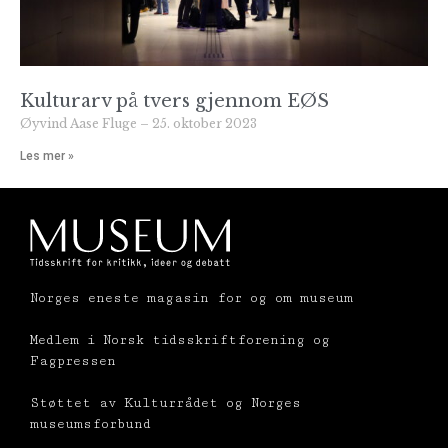
Kulturarv på tvers gjennom EØS
Øyvind Aase Fluge
25. oktober 2023
Les mer »
Norges eneste magasin for og om museum
Medlem i Norsk tidsskriftforening og
Fagpressen
Støttet av Kulturrådet og Norges
museumsforbund