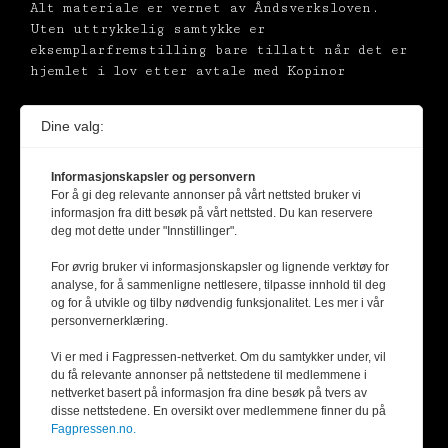
Alt materiale er vernet av Åndsverksloven.
Uten uttrykkelig samtykke er
eksemplarfremstilling bare tillatt når det er
hjemlet i lov etter avtale med Kopinor
Dine valg:
Informasjonskapsler og personvern
For å gi deg relevante annonser på vårt nettsted bruker vi
informasjon fra ditt besøk på vårt nettsted. Du kan reservere
deg mot dette under "Innstillinger".
For øvrig bruker vi informasjonskapsler og lignende verktøy for
analyse, for å sammenligne nettlesere, tilpasse innhold til deg
og for å utvikle og tilby nødvendig funksjonalitet. Les mer i vår
personvernerklæring.
Vi er med i Fagpressen-nettverket. Om du samtykker under, vil
du få relevante annonser på nettstedene til medlemmene i
nettverket basert på informasjon fra dine besøk på tvers av
disse nettstedene. En oversikt over medlemmene finner du på
Fagpressen.no.