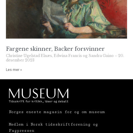
Fargene skinner, Backer forsvinner
Christine Ugelstad Elnæs, Edwina Francis og Sandra Gaino
20.
desember 2023
Les mer »
Norges eneste magasin for og om museum
Medlem i Norsk tidsskriftforening og
Fagpressen