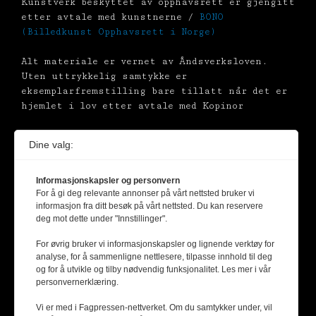
Kunstverk beskyttet av opphavsrett er gjengitt
etter avtale med kunstnerne /
BONO
(Billedkunst Opphavsrett i Norge)
Alt materiale er vernet av Åndsverksloven.
Uten uttrykkelig samtykke er
eksemplarfremstilling bare tillatt når det er
hjemlet i lov etter avtale med Kopinor
Dine valg:
Informasjonskapsler og personvern
For å gi deg relevante annonser på vårt nettsted bruker vi
informasjon fra ditt besøk på vårt nettsted. Du kan reservere
deg mot dette under "Innstillinger".
For øvrig bruker vi informasjonskapsler og lignende verktøy for
analyse, for å sammenligne nettlesere, tilpasse innhold til deg
og for å utvikle og tilby nødvendig funksjonalitet. Les mer i vår
personvernerklæring.
Vi er med i Fagpressen-nettverket. Om du samtykker under, vil