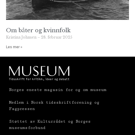
Om båter og kvinnfolk
Kristina Johnsen
28. februar 2025
Les mer »
Norges eneste magasin for og om museum
Medlem i Norsk tidsskriftforening og
Fagpressen
Støttet av Kulturrådet og Norges
museumsforbund