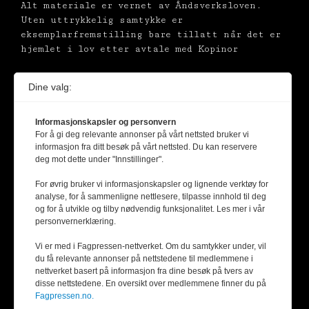
Alt materiale er vernet av Åndsverksloven.
Uten uttrykkelig samtykke er
eksemplarfremstilling bare tillatt når det er
hjemlet i lov etter avtale med Kopinor
Dine valg:
Informasjonskapsler og personvern
For å gi deg relevante annonser på vårt nettsted bruker vi
informasjon fra ditt besøk på vårt nettsted. Du kan reservere
deg mot dette under "Innstillinger".
For øvrig bruker vi informasjonskapsler og lignende verktøy for
analyse, for å sammenligne nettlesere, tilpasse innhold til deg
og for å utvikle og tilby nødvendig funksjonalitet. Les mer i vår
personvernerklæring.
Vi er med i Fagpressen-nettverket. Om du samtykker under, vil
du få relevante annonser på nettstedene til medlemmene i
nettverket basert på informasjon fra dine besøk på tvers av
disse nettstedene. En oversikt over medlemmene finner du på
Fagpressen.no.