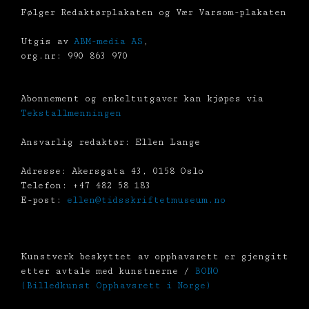
Følger Redaktørplakaten og Vær Varsom-plakaten
Utgis av
ABM-media AS
,
org.nr: 990 863 970
Abonnement og enkeltutgaver kan kjøpes via
Tekstallmenningen
Ansvarlig redaktør: Ellen Lange
Adresse: Akersgata 43, 0158 Oslo
Telefon: +47 482 58 183
E-post:
ellen@tidsskriftetmuseum.no
Kunstverk beskyttet av opphavsrett er gjengitt
etter avtale med kunstnerne /
BONO
(Billedkunst Opphavsrett i Norge)