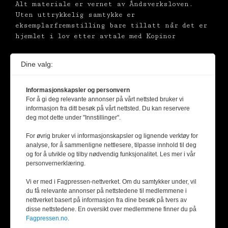
Alt materiale er vernet av Åndsverksloven.
Uten uttrykkelig samtykke er
eksemplarfremstilling bare tillatt når det er
hjemlet i lov etter avtale med Kopinor
Dine valg:
Informasjonskapsler og personvern
For å gi deg relevante annonser på vårt nettsted bruker vi
informasjon fra ditt besøk på vårt nettsted. Du kan reservere
deg mot dette under "Innstillinger".
For øvrig bruker vi informasjonskapsler og lignende verktøy for
analyse, for å sammenligne nettlesere, tilpasse innhold til deg
og for å utvikle og tilby nødvendig funksjonalitet. Les mer i vår
personvernerklæring.
Vi er med i Fagpressen-nettverket. Om du samtykker under, vil
du få relevante annonser på nettstedene til medlemmene i
nettverket basert på informasjon fra dine besøk på tvers av
disse nettstedene. En oversikt over medlemmene finner du på
Fagpressen.no.