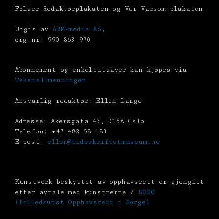
Følger Redaktørplakaten og Vær Varsom-plakaten
Utgis av
ABM-media AS
,
org.nr: 990 863 970
Abonnement og enkeltutgaver kan kjøpes via
Tekstallmenningen
Ansvarlig redaktør: Ellen Lange
Adresse: Akersgata 43, 0158 Oslo
Telefon: +47 482 58 183
E-post:
ellen@tidsskriftetmuseum.no
Kunstverk beskyttet av opphavsrett er gjengitt
etter avtale med kunstnerne /
BONO
(Billedkunst Opphavsrett i Norge)