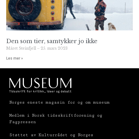
Den som tier, samtykker jo ikke
Máret Steinfjell
25. mars 2023
Les mer »
Norges eneste magasin for og om museum
Medlem i Norsk tidsskriftforening og
Fagpressen
Støttet av Kulturrådet og Norges