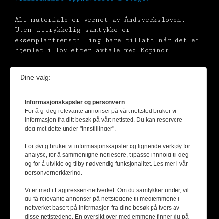
Alt materiale er vernet av Åndsverksloven.
Uten uttrykkelig samtykke er
eksemplarfremstilling bare tillatt når det er
hjemlet i lov etter avtale med Kopinor
Dine valg:
Informasjonskapsler og personvern
For å gi deg relevante annonser på vårt nettsted bruker vi
informasjon fra ditt besøk på vårt nettsted. Du kan reservere
deg mot dette under "Innstillinger".
For øvrig bruker vi informasjonskapsler og lignende verktøy for
analyse, for å sammenligne nettlesere, tilpasse innhold til deg
og for å utvikle og tilby nødvendig funksjonalitet. Les mer i vår
personvernerklæring.
Vi er med i Fagpressen-nettverket. Om du samtykker under, vil
du få relevante annonser på nettstedene til medlemmene i
nettverket basert på informasjon fra dine besøk på tvers av
disse nettstedene. En oversikt over medlemmene finner du på