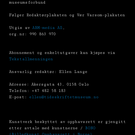
museumsforbund
Følger Redaktørplakaten og Vær Varsom-plakaten
Utgis av
ABM-media AS
,
org.nr: 990 863 970
Abonnement og enkeltutgaver kan kjøpes via
Tekstallmenningen
Ansvarlig redaktør: Ellen Lange
Adresse: Akersgata 43, 0158 Oslo
Telefon: +47 482 58 183
E-post:
ellen@tidsskriftetmuseum.no
Kunstverk beskyttet av opphavsrett er gjengitt
etter avtale med kunstnerne /
BONO
(Billedkunst Opphavsrett i Norge)