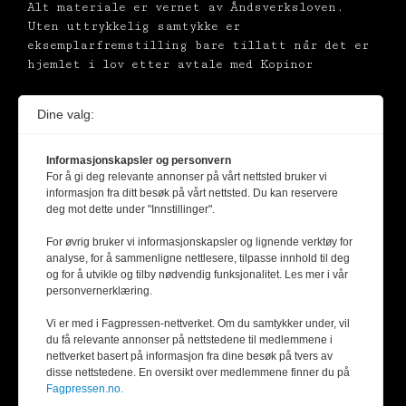
Alt materiale er vernet av Åndsverksloven.
Uten uttrykkelig samtykke er
eksemplarfremstilling bare tillatt når det er
hjemlet i lov etter avtale med Kopinor
Dine valg:
Informasjonskapsler og personvern
For å gi deg relevante annonser på vårt nettsted bruker vi
informasjon fra ditt besøk på vårt nettsted. Du kan reservere
deg mot dette under "Innstillinger".
For øvrig bruker vi informasjonskapsler og lignende verktøy for
analyse, for å sammenligne nettlesere, tilpasse innhold til deg
og for å utvikle og tilby nødvendig funksjonalitet. Les mer i vår
personvernerklæring.
Vi er med i Fagpressen-nettverket. Om du samtykker under, vil
du få relevante annonser på nettstedene til medlemmene i
nettverket basert på informasjon fra dine besøk på tvers av
disse nettstedene. En oversikt over medlemmene finner du på
Fagpressen.no.