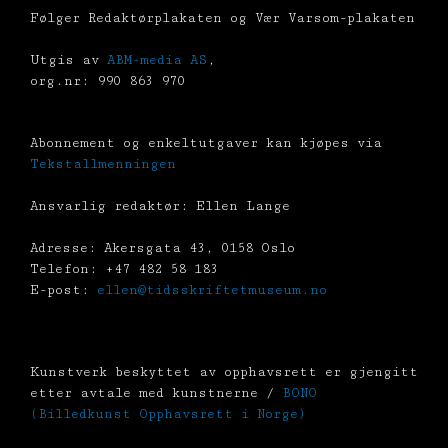
Følger Redaktørplakaten og Vær Varsom-plakaten
Utgis av
ABM-media AS
,
org.nr: 990 863 970
Abonnement og enkeltutgaver kan kjøpes via
Tekstallmenningen
Ansvarlig redaktør: Ellen Lange
Adresse: Akersgata 43, 0158 Oslo
Telefon: +47 482 58 183
E-post:
ellen@tidsskriftetmuseum.no
Kunstverk beskyttet av opphavsrett er gjengitt
etter avtale med kunstnerne /
BONO
(Billedkunst Opphavsrett i Norge)