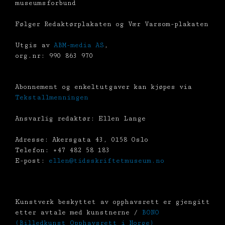
museumsforbund
Følger Redaktørplakaten og Vær Varsom-plakaten
Utgis av
ABM-media AS
,
org.nr: 990 863 970
Abonnement og enkeltutgaver kan kjøpes via
Tekstallmenningen
Ansvarlig redaktør: Ellen Lange
Adresse: Akersgata 43, 0158 Oslo
Telefon: +47 482 58 183
E-post:
ellen@tidsskriftetmuseum.no
Kunstverk beskyttet av opphavsrett er gjengitt
etter avtale med kunstnerne /
BONO
(Billedkunst Opphavsrett i Norge)