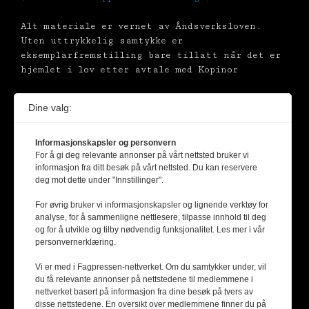
Alt materiale er vernet av Åndsverksloven.
Uten uttrykkelig samtykke er
eksemplarfremstilling bare tillatt når det er
hjemlet i lov etter avtale med Kopinor
Dine valg:
Informasjonskapsler og personvern
For å gi deg relevante annonser på vårt nettsted bruker vi
informasjon fra ditt besøk på vårt nettsted. Du kan reservere
deg mot dette under "Innstillinger".
For øvrig bruker vi informasjonskapsler og lignende verktøy for
analyse, for å sammenligne nettlesere, tilpasse innhold til deg
og for å utvikle og tilby nødvendig funksjonalitet. Les mer i vår
personvernerklæring.
Vi er med i Fagpressen-nettverket. Om du samtykker under, vil
du få relevante annonser på nettstedene til medlemmene i
nettverket basert på informasjon fra dine besøk på tvers av
disse nettstedene. En oversikt over medlemmene finner du på