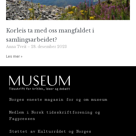
Korleis ta med oss mangfaldet i
samlingsarbeidet?
Anna Tveit
28. desember 2023
Les mer »
Norges eneste magasin for og om museum
Medlem i Norsk tidsskriftforening og
Fagpressen
Støttet av Kulturrådet og Norges