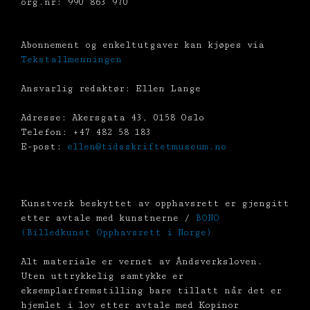
org.nr: 990 863 970
Abonnement og enkeltutgaver kan kjøpes via
Tekstallmenningen
Ansvarlig redaktør: Ellen Lange
Adresse: Akersgata 43, 0158 Oslo
Telefon: +47 482 58 183
E-post:
ellen@tidsskriftetmuseum.no
Kunstverk beskyttet av opphavsrett er gjengitt
etter avtale med kunstnerne /
BONO
(Billedkunst Opphavsrett i Norge)
Alt materiale er vernet av Åndsverksloven.
Uten uttrykkelig samtykke er
eksemplarfremstilling bare tillatt når det er
hjemlet i lov etter avtale med Kopinor