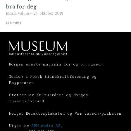
bra for deg
Maria Valum
25. oktober 2018
Les mer »
Norges eneste magasin for og om museum
Medlem i Norsk tidsskriftforening og
Fagpressen
Støttet av Kulturrådet og Norges
museumsforbund
Følger Redaktørplakaten og Vær Varsom-plakaten
Utgis av
ABM-media AS
,