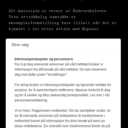
Alt materiale er vernet av Åndsverksloven.
Uten uttrykkelig samtykke er
eksemplarfremstilling bare tillatt når det er
hjemlet i lov etter avtale med Kopinor
Dine valg:
Informasjonskapsler og personvern
For å gi deg relevante annonser på vårt nettsted bruker vi
informasjon fra ditt besøk på vårt nettsted. Du kan reservere
deg mot dette under "Innstillinger".
For øvrig bruker vi informasjonskapsler og lignende verktøy for
analyse, for å sammenligne nettlesere, tilpasse innhold til deg
og for å utvikle og tilby nødvendig funksjonalitet. Les mer i vår
personvernerklæring.
Vi er med i Fagpressen-nettverket. Om du samtykker under, vil
du få relevante annonser på nettstedene til medlemmene i
nettverket basert på informasjon fra dine besøk på tvers av
disse nettstedene. En oversikt over medlemmene finner du på