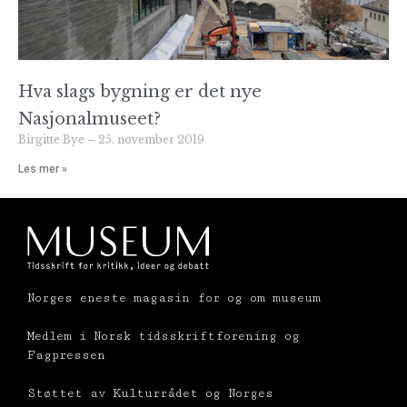
Hva slags bygning er det nye
Nasjonalmuseet?
Birgitte Bye
25. november 2019
Les mer »
Norges eneste magasin for og om museum
Medlem i Norsk tidsskriftforening og
Fagpressen
Støttet av Kulturrådet og Norges