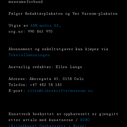
museumsforbund
Følger Redaktørplakaten og Vær Varsom-plakaten
Utgis av
ABM-media AS
,
org.nr: 990 863 970
Abonnement og enkeltutgaver kan kjøpes via
Tekstallmenningen
Ansvarlig redaktør: Ellen Lange
Adresse: Akersgata 43, 0158 Oslo
Telefon: +47 482 58 183
E-post:
ellen@tidsskriftetmuseum.no
Kunstverk beskyttet av opphavsrett er gjengitt
etter avtale med kunstnerne /
BONO
(Billedkunst Opphavsrett i Norge)