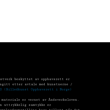
stverk beskyttet av opphavsrett er
ngitt etter avtale med kunstnerne /
O (Billedkunst Opphavsrett i Norge)
 materiale er vernet av Åndsverksloven.
n uttrykkelig samtykke er
emplarfremstilling bare tillatt når det