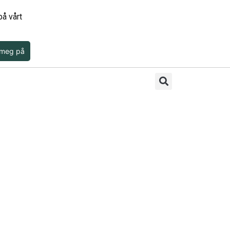
å vårt
 meg på