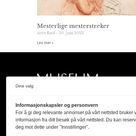
Mesterlige mesterstreker
Arve Rød
30. juni 2023
Les mer »
Dine valg:
Norges eneste magasin for og om museum
Informasjonskapsler og personvern
Medlem i Norsk tidsskriftforening og
For å gi deg relevante annonser på vårt nettsted bruker v
Fagpressen
informasjon fra ditt besøk på vårt nettsted. Du kan reser
deg mot dette under "Innstillinger".
Støttet av Kulturrådet og Norges
museumsforbund