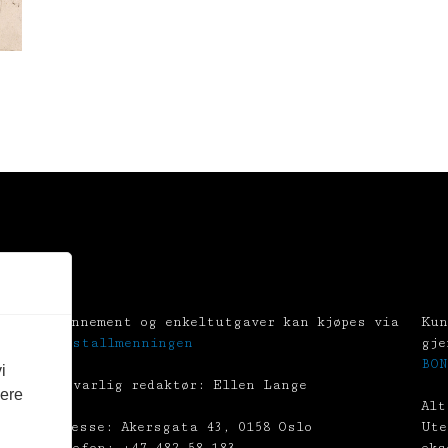
Abonnement og enkeltutgaver kan kjøpes via
Kun
Tekstallmenningen
gje
BON
i
Ansvarlig redaktør: Ellen Lange
vere
Alt
Adresse: Akersgata 43, 0158 Oslo
Ute
Telefon: +47 482 58 183
eks