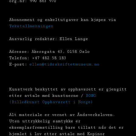
org.nr: 990 863 970
Abonnement og enkeltutgaver kan kjøpes via
Tekstallmenningen
Ansvarlig redaktør: Ellen Lange
Adresse: Akersgata 43, 0158 Oslo
Telefon: +47 482 58 183
E-post:
ellen@tidsskriftetmuseum.no
Kunstverk beskyttet av opphavsrett er gjengitt
etter avtale med kunstnerne /
BONO
(Billedkunst Opphavsrett i Norge)
Alt materiale er vernet av Åndsverksloven.
Uten uttrykkelig samtykke er
eksemplarfremstilling bare tillatt når det er
hjemlet i lov etter avtale med Kopinor