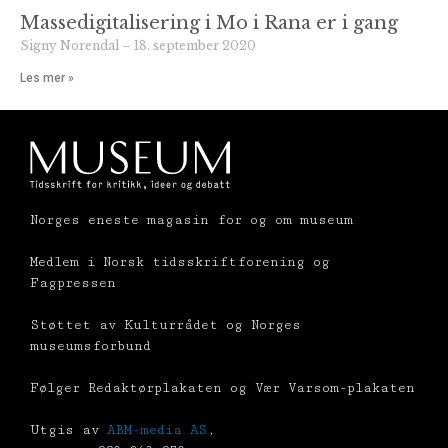
Massedigitalisering i Mo i Rana er i gang
Signy Norendal
18. september 2020
Les mer »
Norges eneste magasin for og om museum
Medlem i Norsk tidsskriftforening og
Fagpressen
Støttet av Kulturrådet og Norges
museumsforbund
Følger Redaktørplakaten og Vær Varsom-plakaten
Utgis av
ABM-media AS
,