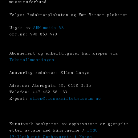
museumsforbund
Følger Redaktørplakaten og Vær Varsom-plakaten
Utgis av
ABM-media AS
,
org.nr: 990 863 970
Abonnement og enkeltutgaver kan kjøpes via
Tekstallmenningen
Ansvarlig redaktør: Ellen Lange
Adresse: Akersgata 43, 0158 Oslo
Telefon: +47 482 58 183
E-post:
ellen@tidsskriftetmuseum.no
Kunstverk beskyttet av opphavsrett er gjengitt
etter avtale med kunstnerne /
BONO
(Billedkunst Opphavsrett i Norge)