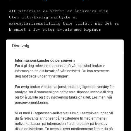
Alt materiale er vernet av Åndsverksloven.
Uten uttrykkelig samtykke er
eksemplarfremstilling bare tillatt når det er
hjemlet i lov etter avtale med Kopinor
Dine valg:
Informasjonskapsler og personvern
For å gi deg relevante annonser på vårt nettsted bruker vi
informasjon fra ditt besøk på vårt nettsted. Du kan reservere
deg mot dette under "Innstillinger".
For øvrig bruker vi informasjonskapsler og lignende verktøy for
analyse, for å sammenligne nettlesere, tilpasse innhold til deg
og for å utvikle og tilby nødvendig funksjonalitet. Les mer i vår
personvernerklæring.
Vi er med i Fagpressen-nettverket. Om du samtykker under, vil
du få relevante annonser på nettstedene til medlemmene i
nettverket basert på informasjon fra dine besøk på tvers av
disse nettstedene. En oversikt over medlemmene finner du på