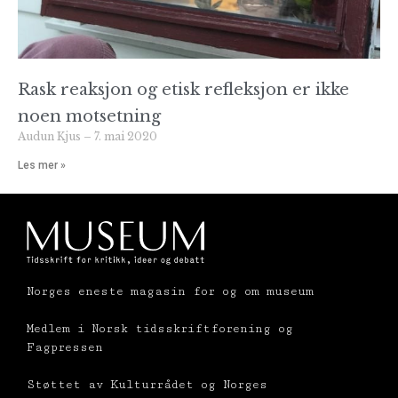
Rask reaksjon og etisk refleksjon er ikke
noen motsetning
Audun Kjus
7. mai 2020
Les mer »
Norges eneste magasin for og om museum
Medlem i Norsk tidsskriftforening og
Fagpressen
Støttet av Kulturrådet og Norges