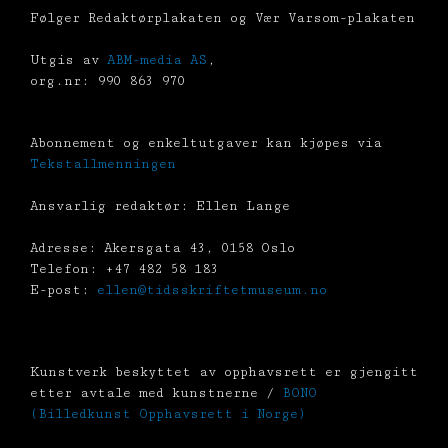
Følger Redaktørplakaten og Vær Varsom-plakaten
Utgis av
ABM-media AS
,
org.nr: 990 863 970
Abonnement og enkeltutgaver kan kjøpes via
Tekstallmenningen
Ansvarlig redaktør: Ellen Lange
Adresse: Akersgata 43, 0158 Oslo
Telefon: +47 482 58 183
E-post:
ellen@tidsskriftetmuseum.no
Kunstverk beskyttet av opphavsrett er gjengitt
etter avtale med kunstnerne /
BONO
(Billedkunst Opphavsrett i Norge)