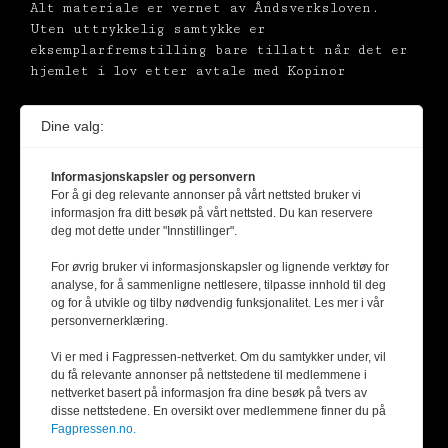
Alt materiale er vernet av Åndsverksloven.
Uten uttrykkelig samtykke er
eksemplarfremstilling bare tillatt når det er
hjemlet i lov etter avtale med Kopinor
Dine valg:
Informasjonskapsler og personvern
For å gi deg relevante annonser på vårt nettsted bruker vi
informasjon fra ditt besøk på vårt nettsted. Du kan reservere
deg mot dette under "Innstillinger".
For øvrig bruker vi informasjonskapsler og lignende verktøy for
analyse, for å sammenligne nettlesere, tilpasse innhold til deg
og for å utvikle og tilby nødvendig funksjonalitet. Les mer i vår
personvernerklæring.
Vi er med i Fagpressen-nettverket. Om du samtykker under, vil
du få relevante annonser på nettstedene til medlemmene i
nettverket basert på informasjon fra dine besøk på tvers av
disse nettstedene. En oversikt over medlemmene finner du på
Fagpressen.no.