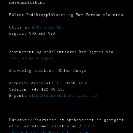
museumsforbund
Følger Redaktørplakaten og Vær Varsom-plakaten
Utgis av
ABM-media AS
,
org.nr: 990 863 970
Abonnement og enkeltutgaver kan kjøpes via
Tekstallmenningen
Ansvarlig redaktør: Ellen Lange
Adresse: Akersgata 43, 0158 Oslo
Telefon: +47 482 58 183
E-post:
ellen@tidsskriftetmuseum.no
Kunstverk beskyttet av opphavsrett er gjengitt
etter avtale med kunstnerne /
BONO
(Billedkunst Opphavsrett i Norge)