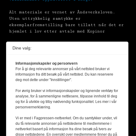
Alt materiale er vernet av Åndsverksloven.
Uten uttrykkelig samtykke er
eksemplarfremstilling bare tillatt når det er
hjemlet i lov etter avtale med Kopinor
Dine valg:
Informasjonskapsler og personvern
For å gi deg relevante annonser på vårt nettsted bruker vi
informasjon fra ditt besøk på vårt nettsted. Du kan reservere
deg mot dette under "Innstillinger".
For øvrig bruker vi informasjonskapsler og lignende verktøy for
analyse, for å sammenligne nettlesere, tilpasse innhold til deg
og for å utvikle og tilby nødvendig funksjonalitet. Les mer i vår
personvernerklæring.
Vi er med i Fagpressen-nettverket. Om du samtykker under, vil
du få relevante annonser på nettstedene til medlemmene i
nettverket basert på informasjon fra dine besøk på tvers av
disse nettstedene. En oversikt over medlemmene finner du på