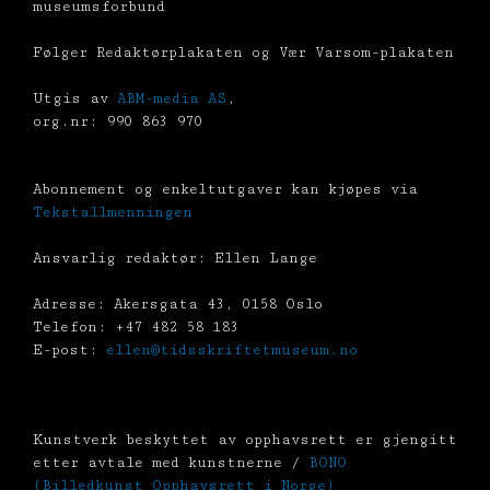
museumsforbund
Følger Redaktørplakaten og Vær Varsom-plakaten
Utgis av
ABM-media AS
,
org.nr: 990 863 970
Abonnement og enkeltutgaver kan kjøpes via
Tekstallmenningen
Ansvarlig redaktør: Ellen Lange
Adresse: Akersgata 43, 0158 Oslo
Telefon: +47 482 58 183
E-post:
ellen@tidsskriftetmuseum.no
Kunstverk beskyttet av opphavsrett er gjengitt
etter avtale med kunstnerne /
BONO
(Billedkunst Opphavsrett i Norge)