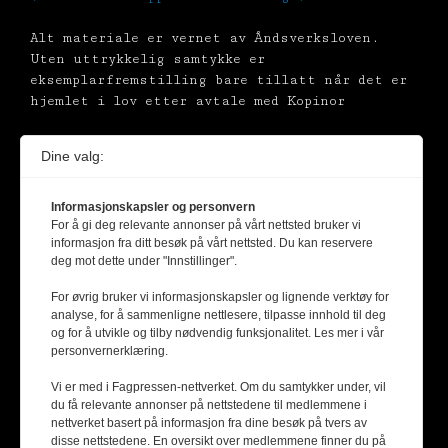
Alt materiale er vernet av Åndsverksloven.
Uten uttrykkelig samtykke er
eksemplarfremstilling bare tillatt når det er
hjemlet i lov etter avtale med Kopinor
Dine valg:
Informasjonskapsler og personvern
For å gi deg relevante annonser på vårt nettsted bruker vi
informasjon fra ditt besøk på vårt nettsted. Du kan reservere
deg mot dette under "Innstillinger".
For øvrig bruker vi informasjonskapsler og lignende verktøy for
analyse, for å sammenligne nettlesere, tilpasse innhold til deg
og for å utvikle og tilby nødvendig funksjonalitet. Les mer i vår
personvernerklæring.
Vi er med i Fagpressen-nettverket. Om du samtykker under, vil
du få relevante annonser på nettstedene til medlemmene i
nettverket basert på informasjon fra dine besøk på tvers av
disse nettstedene. En oversikt over medlemmene finner du på