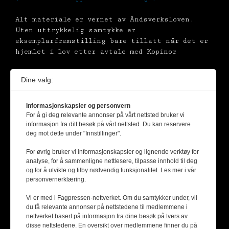
Alt materiale er vernet av Åndsverksloven.
Uten uttrykkelig samtykke er
eksemplarfremstilling bare tillatt når det er
hjemlet i lov etter avtale med Kopinor
Dine valg:
Informasjonskapsler og personvern
For å gi deg relevante annonser på vårt nettsted bruker vi
informasjon fra ditt besøk på vårt nettsted. Du kan reservere
deg mot dette under "Innstillinger".
For øvrig bruker vi informasjonskapsler og lignende verktøy for
analyse, for å sammenligne nettlesere, tilpasse innhold til deg
og for å utvikle og tilby nødvendig funksjonalitet. Les mer i vår
personvernerklæring.
Vi er med i Fagpressen-nettverket. Om du samtykker under, vil
du få relevante annonser på nettstedene til medlemmene i
nettverket basert på informasjon fra dine besøk på tvers av
disse nettstedene. En oversikt over medlemmene finner du på