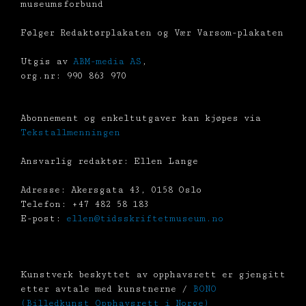
museumsforbund
Følger Redaktørplakaten og Vær Varsom-plakaten
Utgis av
ABM-media AS
,
org.nr: 990 863 970
Abonnement og enkeltutgaver kan kjøpes via
Tekstallmenningen
Ansvarlig redaktør: Ellen Lange
Adresse: Akersgata 43, 0158 Oslo
Telefon: +47 482 58 183
E-post:
ellen@tidsskriftetmuseum.no
Kunstverk beskyttet av opphavsrett er gjengitt
etter avtale med kunstnerne /
BONO
(Billedkunst Opphavsrett i Norge)