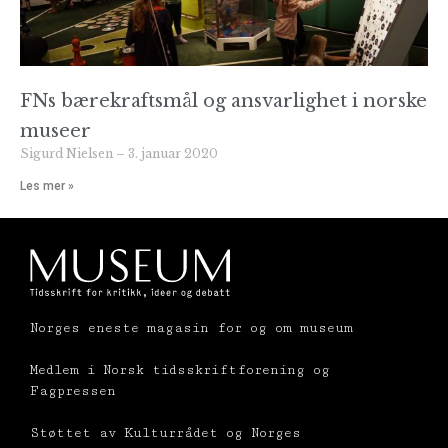
FNs bærekraftsmål og ansvarlighet i norske
museer
Sigurd Nielsen
3. januar 2020
Les mer »
Norges eneste magasin for og om museum
Medlem i Norsk tidsskriftforening og
Fagpressen
Støttet av Kulturrådet og Norges