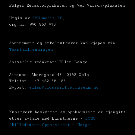
Følger Redaktørplakaten og Vær Varsom-plakaten
Utgis av
ABM-media AS
,
org.nr: 990 863 970
Abonnement og enkeltutgaver kan kjøpes via
Tekstallmenningen
Ansvarlig redaktør: Ellen Lange
Adresse: Akersgata 43, 0158 Oslo
Telefon: +47 482 58 183
E-post:
ellen@tidsskriftetmuseum.no
Kunstverk beskyttet av opphavsrett er gjengitt
etter avtale med kunstnerne /
BONO
(Billedkunst Opphavsrett i Norge)