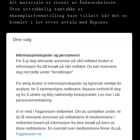
Alt materiale er vernet av Åndsverksloven.
Uten uttrykkelig samtykke er
eksemplarfremstilling bare tillatt når det er
hjemlet i lov etter avtale med Kopinor
Dine valg:
Informasjonskapsler og personvern
For å gi deg relevante annonser på vårt nettsted bruker vi
informasjon fra ditt besøk på vårt nettsted. Du kan reservere
deg mot dette under "Innstillinger".
For øvrig bruker vi informasjonskapsler og lignende verktøy for
analyse, for å sammenligne nettlesere, tilpasse innhold til deg
og for å utvikle og tilby nødvendig funksjonalitet. Les mer i vår
personvernerklæring.
Vi er med i Fagpressen-nettverket. Om du samtykker under, vil
du få relevante annonser på nettstedene til medlemmene i
nettverket basert på informasjon fra dine besøk på tvers av
disse nettstedene. En oversikt over medlemmene finner du på
Fagpressen.no.