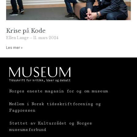
Krise på Kode
Ellen Lange
11. mars 2024
Les mer »
Norges eneste magasin for og om museum
Medlem i Norsk tidsskriftforening og
Fagpressen
Støttet av Kulturrådet og Norges
museumsforbund