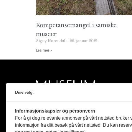
Kompetansemangel i samiske
museer
Signy Norendal
26. januar 2021
Les mer »
Dine valg:
Norges eneste magasin for og om museum
Informasjonskapsler og personvern
Medlem i Norsk tidsskriftforening og
For å gi deg relevante annonser på vårt nettsted bruker v
Fagpressen
informasjon fra ditt besøk på vårt nettsted. Du kan reser