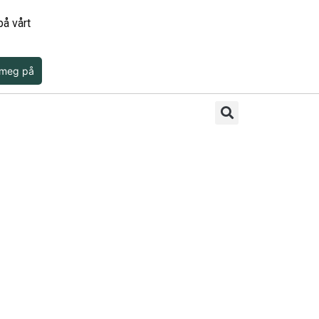
å vårt
 meg på