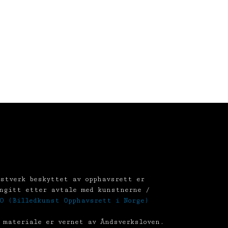
stverk beskyttet av opphavsrett er
ngitt etter avtale med kunstnerne /
O (Billedkunst Opphavsrett i Norge)
 materiale er vernet av Åndsverksloven.