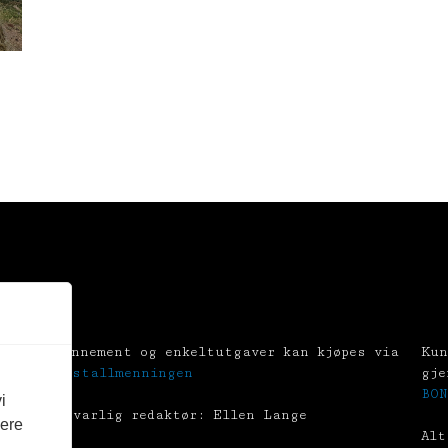
Abonnement og enkeltutgaver kan kjøpes via
Kun
Tekstallmenningen
gje
BON
i
Ansvarlig redaktør: Ellen Lange
vere
Alt