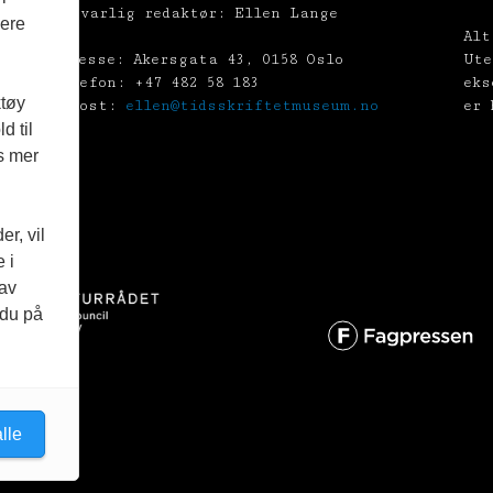
Ansvarlig redaktør: Ellen Lange
vere
Alt
Adresse: Akersgata 43, 0158 Oslo
Ute
Telefon: +47 482 58 183
eks
ktøy
E-post:
ellen@tidsskriftetmuseum.no
er 
d til
es mer
r, vil
 i
 av
 du på
lle