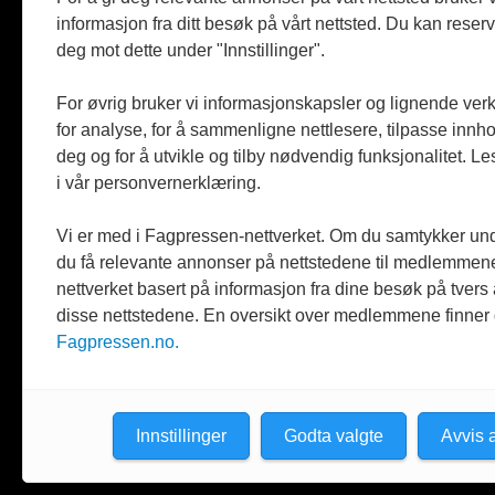
Fagpressen
informasjon fra ditt besøk på vårt nettsted. Du kan reser
deg mot dette under "Innstillinger".
Støttet av Kulturrådet og Norges
museumsforbund
For øvrig bruker vi informasjonskapsler og lignende ver
Følger Redaktørplakaten og Vær Varsom-
for analyse, for å sammenligne nettlesere, tilpasse innhol
plakaten
deg og for å utvikle og tilby nødvendig funksjonalitet. L
i vår personvernerklæring.
Utgis av
ABM-media AS
,
org.nr: 990 863 970
Vi er med i Fagpressen-nettverket. Om du samtykker unde
du få relevante annonser på nettstedene til medlemmene
nettverket basert på informasjon fra dine besøk på tvers
disse nettstedene. En oversikt over medlemmene finner
Fagpressen.no.
Innstillinger
Godta valgte
Avvis a