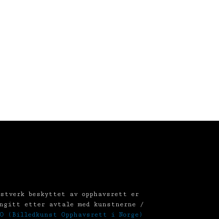
stverk beskyttet av opphavsrett er
ngitt etter avtale med kunstnerne /
O (Billedkunst Opphavsrett i Norge)