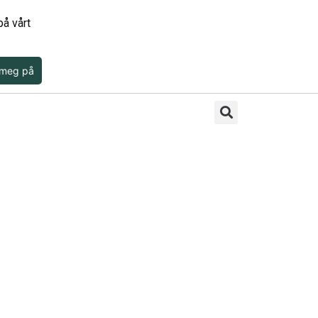
å vårt
 meg på