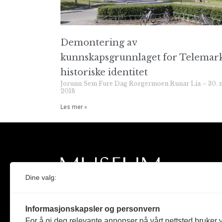
Demontering av
kunnskapsgrunnlaget for Telemar
historiske identitet
Jorunn Sem Fure Dag Rorgermoen Runar Lia
30. 
2018
Les mer »
Dine valg:
Norges eneste magasin for og om museum
Informasjonskapsler og personvern
Medlem i Norsk tidsskriftforening og
For å gi deg relevante annonser på vårt nettsted bruker v