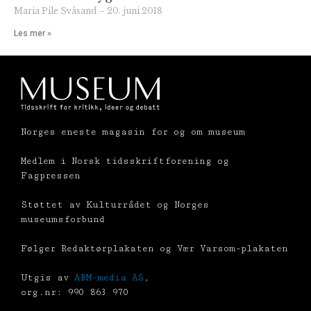
Maria Pile Svåsand
20. juni 2018
Les mer »
Norges eneste magasin for og om museum
Medlem i Norsk tidsskriftforening og
Fagpressen
Støttet av Kulturrådet og Norges
museumsforbund
Følger Redaktørplakaten og Vær Varsom-plakaten
Utgis av
ABM-media AS
,
org.nr: 990 863 970