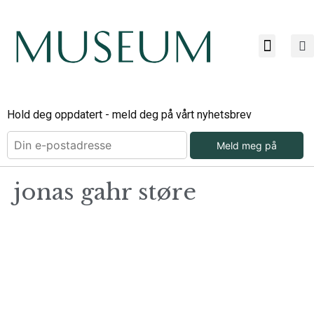
Bli ab
Bli an
Om Mu
Hold deg oppdatert - meld deg på vårt nyhetsbrev
Meld meg på
jonas gahr støre