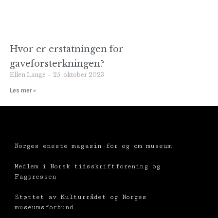
Hvor er erstatningen for
gaveforsterkningen?
Ellen Lange
25. oktober 2023
Les mer »
Norges eneste magasin for og om museum
Medlem i Norsk tidsskriftforening og
Fagpressen
Støttet av Kulturrådet og Norges
museumsforbund