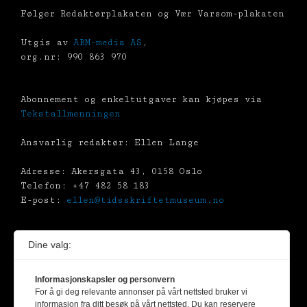
Følger Redaktørplakaten og Vær Varsom-plakaten
Utgis av
ABM-media AS
,
org.nr: 990 863 970
Abonnement og enkeltutgaver kan kjøpes via
Tekstallmenningen
Ansvarlig redaktør: Ellen Lange
Adresse: Akersgata 43, 0158 Oslo
Telefon: +47 482 58 183
E-post:
ellen@tidsskriftetmuseum.no
Dine valg:
Kunstverk beskyttet av opphavsrett er gjengitt
etter avtale med kunstnerne /
BONO
Informasjonskapsler og personvern
(Billedkunst Opphavsrett i Norge)
For å gi deg relevante annonser på vårt nettsted bruker vi
informasjon fra ditt besøk på vårt nettsted. Du kan reservere