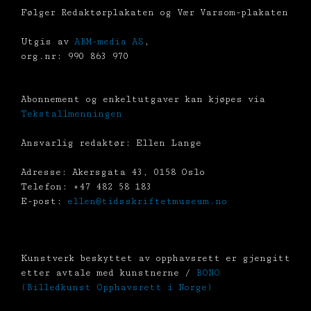
Følger Redaktørplakaten og Vær Varsom-plakaten
Utgis av
ABM-media AS
,
org.nr: 990 863 970
Abonnement og enkeltutgaver kan kjøpes via
Tekstallmenningen
Ansvarlig redaktør: Ellen Lange
Adresse: Akersgata 43, 0158 Oslo
Telefon: +47 482 58 183
E-post:
ellen@tidsskriftetmuseum.no
Kunstverk beskyttet av opphavsrett er gjengitt
etter avtale med kunstnerne /
BONO
(Billedkunst Opphavsrett i Norge)