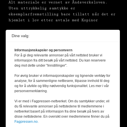
Alt materiale er vernet av Åndsverksloven.
Uten uttrykkelig samtykke er
eksemplarfremstilling bare tillatt når det er
hjemlet i lov etter avtale med Kopinor
Dine valg:
Informasjonskapsler og personvern
For å gi deg relevante annonser på vårt nettsted bruker vi
informasjon fra ditt besøk på vårt nettsted. Du kan reservere
deg mot dette under "Innstillinger".
For øvrig bruker vi informasjonskapsler og lignende verktøy for
analyse, for å sammenligne nettlesere, tilpasse innhold til deg
og for å utvikle og tilby nødvendig funksjonalitet. Les mer i vår
personvernerklæring.
Vi er med i Fagpressen-nettverket. Om du samtykker under, vil
du få relevante annonser på nettstedene til medlemmene i
nettverket basert på informasjon fra dine besøk på tvers av
disse nettstedene. En oversikt over medlemmene finner du på
Fagpressen.no.