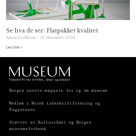
Se hva de ser: Flatpakket kvalitet
Aasne Jordheim
12. desember 2024
Les mer »
Norges eneste magasin for og om museum
Medlem i Norsk tidsskriftforening og
Fagpressen
Støttet av Kulturrådet og Norges
museumsforbund