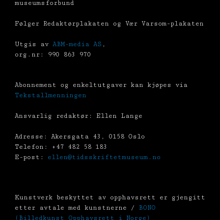
museumsforbund
Følger Redaktørplakaten og Vær Varsom-plakaten
Utgis av
ABM-media AS
,
org.nr: 990 863 970
Abonnement og enkeltutgaver kan kjøpes via
Tekstallmenningen
Ansvarlig redaktør: Ellen Lange
Adresse: Akersgata 43, 0158 Oslo
Telefon: +47 482 58 183
E-post:
ellen@tidsskriftetmuseum.no
Kunstverk beskyttet av opphavsrett er gjengitt
etter avtale med kunstnerne /
BONO
(Billedkunst Opphavsrett i Norge)