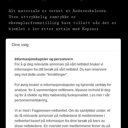
Alt materiale er vernet av Åndsverksloven.
Uten uttrykkelig samtykke er
eksemplarfremstilling bare tillatt når det er
hjemlet i lov etter avtale med Kopinor
Dine valg:
Informasjonskapsler og personvern
For å gi deg relevante annonser på vårt nettsted bruker vi
informasjon fra ditt besøk på vårt nettsted. Du kan reservere
deg mot dette under "Innstillinger".
For øvrig bruker vi informasjonskapsler og lignende verktøy for
analyse, for å sammenligne nettlesere, tilpasse innhold til deg
og for å utvikle og tilby nødvendig funksjonalitet. Les mer i vår
personvernerklæring.
Vi er med i Fagpressen-nettverket. Om du samtykker under, vil
du få relevante annonser på nettstedene til medlemmene i
nettverket basert på informasjon fra dine besøk på tvers av
disse nettstedene. En oversikt over medlemmene finner du på