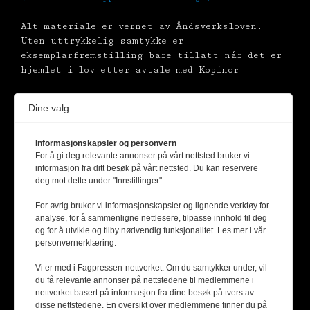
Alt materiale er vernet av Åndsverksloven.
Uten uttrykkelig samtykke er
eksemplarfremstilling bare tillatt når det er
hjemlet i lov etter avtale med Kopinor
Dine valg:
Informasjonskapsler og personvern
For å gi deg relevante annonser på vårt nettsted bruker vi
informasjon fra ditt besøk på vårt nettsted. Du kan reservere
deg mot dette under "Innstillinger".
For øvrig bruker vi informasjonskapsler og lignende verktøy for
analyse, for å sammenligne nettlesere, tilpasse innhold til deg
og for å utvikle og tilby nødvendig funksjonalitet. Les mer i vår
personvernerklæring.
Vi er med i Fagpressen-nettverket. Om du samtykker under, vil
du få relevante annonser på nettstedene til medlemmene i
nettverket basert på informasjon fra dine besøk på tvers av
disse nettstedene. En oversikt over medlemmene finner du på