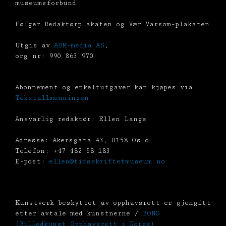
museumsforbund
Følger Redaktørplakaten og Vær Varsom-plakaten
Utgis av
ABM-media AS
,
org.nr: 990 863 970
Abonnement og enkeltutgaver kan kjøpes via
Tekstallmenningen
Ansvarlig redaktør: Ellen Lange
Adresse: Akersgata 43, 0158 Oslo
Telefon: +47 482 58 183
E-post:
ellen@tidsskriftetmuseum.no
Kunstverk beskyttet av opphavsrett er gjengitt
etter avtale med kunstnerne /
BONO
(Billedkunst Opphavsrett i Norge)