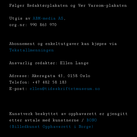
Følger Redaktørplakaten og Vær Varsom-plakaten
Utgis av
ABM-media AS
,
org.nr: 990 863 970
Abonnement og enkeltutgaver kan kjøpes via
Tekstallmenningen
Ansvarlig redaktør: Ellen Lange
Adresse: Akersgata 43, 0158 Oslo
Telefon: +47 482 58 183
E-post:
ellen@tidsskriftetmuseum.no
Kunstverk beskyttet av opphavsrett er gjengitt
etter avtale med kunstnerne /
BONO
(Billedkunst Opphavsrett i Norge)