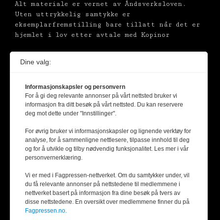
Alt materiale er vernet av Åndsverksloven.
Uten uttrykkelig samtykke er
eksemplarfremstilling bare tillatt når det er
hjemlet i lov etter avtale med Kopinor
Dine valg:
Informasjonskapsler og personvern
For å gi deg relevante annonser på vårt nettsted bruker vi
informasjon fra ditt besøk på vårt nettsted. Du kan reservere
deg mot dette under "Innstillinger".
For øvrig bruker vi informasjonskapsler og lignende verktøy for
analyse, for å sammenligne nettlesere, tilpasse innhold til deg
og for å utvikle og tilby nødvendig funksjonalitet. Les mer i vår
personvernerklæring.
Vi er med i Fagpressen-nettverket. Om du samtykker under, vil
du få relevante annonser på nettstedene til medlemmene i
nettverket basert på informasjon fra dine besøk på tvers av
disse nettstedene. En oversikt over medlemmene finner du på
Fagpressen.no.