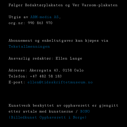
Følger Redaktørplakaten og Vær Varsom-plakaten
Utgis av
ABM-media AS
,
org.nr: 990 863 970
Abonnement og enkeltutgaver kan kjøpes via
Tekstallmenningen
Ansvarlig redaktør: Ellen Lange
Adresse: Akersgata 43, 0158 Oslo
Telefon: +47 482 58 183
E-post:
ellen@tidsskriftetmuseum.no
Kunstverk beskyttet av opphavsrett er gjengitt
etter avtale med kunstnerne /
BONO
(Billedkunst Opphavsrett i Norge)