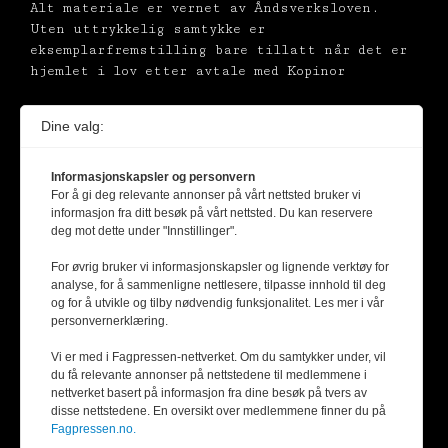
Alt materiale er vernet av Åndsverksloven.
Uten uttrykkelig samtykke er
eksemplarfremstilling bare tillatt når det er
hjemlet i lov etter avtale med Kopinor
Dine valg:
Informasjonskapsler og personvern
For å gi deg relevante annonser på vårt nettsted bruker vi
informasjon fra ditt besøk på vårt nettsted. Du kan reservere
deg mot dette under "Innstillinger".
For øvrig bruker vi informasjonskapsler og lignende verktøy for
analyse, for å sammenligne nettlesere, tilpasse innhold til deg
og for å utvikle og tilby nødvendig funksjonalitet. Les mer i vår
personvernerklæring.
Vi er med i Fagpressen-nettverket. Om du samtykker under, vil
du få relevante annonser på nettstedene til medlemmene i
nettverket basert på informasjon fra dine besøk på tvers av
disse nettstedene. En oversikt over medlemmene finner du på
Fagpressen.no.