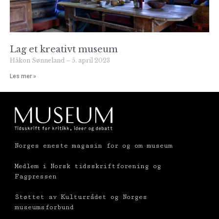
Lag et kreativt museum
Håkon Sønneland
5. april 2023
Les mer »
Norges eneste magasin for og om museum
Medlem i Norsk tidsskriftforening og
Fagpressen
Støttet av Kulturrådet og Norges
museumsforbund