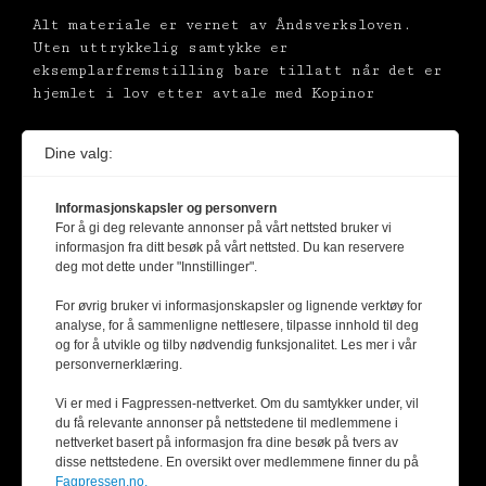
Alt materiale er vernet av Åndsverksloven.
Uten uttrykkelig samtykke er
eksemplarfremstilling bare tillatt når det er
hjemlet i lov etter avtale med Kopinor
Dine valg:
Informasjonskapsler og personvern
For å gi deg relevante annonser på vårt nettsted bruker vi
informasjon fra ditt besøk på vårt nettsted. Du kan reservere
deg mot dette under "Innstillinger".
For øvrig bruker vi informasjonskapsler og lignende verktøy for
analyse, for å sammenligne nettlesere, tilpasse innhold til deg
og for å utvikle og tilby nødvendig funksjonalitet. Les mer i vår
personvernerklæring.
Vi er med i Fagpressen-nettverket. Om du samtykker under, vil
du få relevante annonser på nettstedene til medlemmene i
nettverket basert på informasjon fra dine besøk på tvers av
disse nettstedene. En oversikt over medlemmene finner du på
Fagpressen.no.