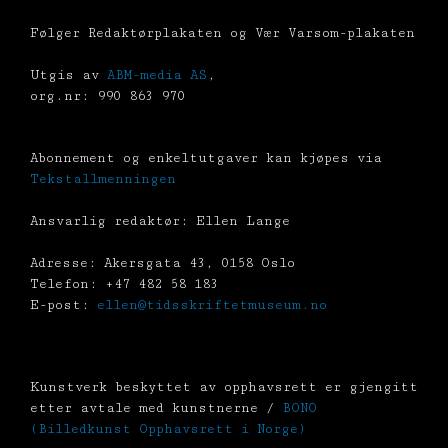
Følger Redaktørplakaten og Vær Varsom-plakaten
Utgis av
ABM-media AS
,
org.nr: 990 863 970
Abonnement og enkeltutgaver kan kjøpes via
Tekstallmenningen
Ansvarlig redaktør: Ellen Lange
Adresse: Akersgata 43, 0158 Oslo
Telefon: +47 482 58 183
E-post:
ellen@tidsskriftetmuseum.no
Kunstverk beskyttet av opphavsrett er gjengitt
etter avtale med kunstnerne /
BONO
(Billedkunst Opphavsrett i Norge)