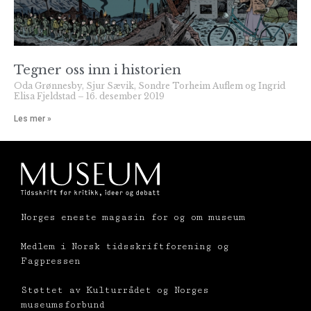
Tegner oss inn i historien
Oda Grønnesby, Sjur Sævik, Sondre Torheim Auflem og Ingrid
Elisa Fjeldstad
16. desember 2019
Les mer »
Norges eneste magasin for og om museum
Medlem i Norsk tidsskriftforening og
Fagpressen
Støttet av Kulturrådet og Norges
museumsforbund