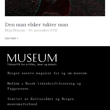
Den man elsker tukter man
Maja Musum
30. november 2021
Les mer »
Norges eneste magasin for og om museum
Medlem i Norsk tidsskriftforening og
Fagpressen
Støttet av Kulturrådet og Norges
museumsforbund