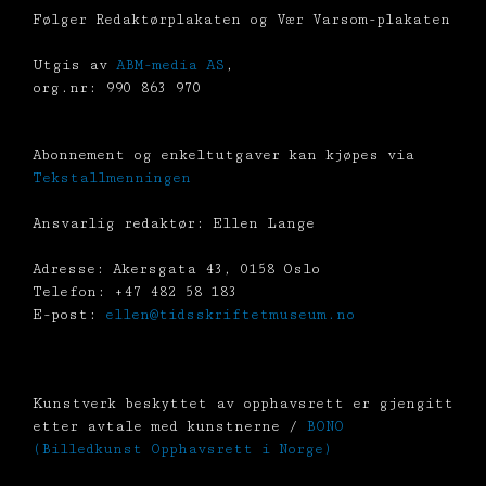
Følger Redaktørplakaten og Vær Varsom-plakaten
Utgis av
ABM-media AS
,
org.nr: 990 863 970
Abonnement og enkeltutgaver kan kjøpes via
Tekstallmenningen
Ansvarlig redaktør: Ellen Lange
Adresse: Akersgata 43, 0158 Oslo
Telefon: +47 482 58 183
E-post:
ellen@tidsskriftetmuseum.no
Kunstverk beskyttet av opphavsrett er gjengitt
etter avtale med kunstnerne /
BONO
(Billedkunst Opphavsrett i Norge)