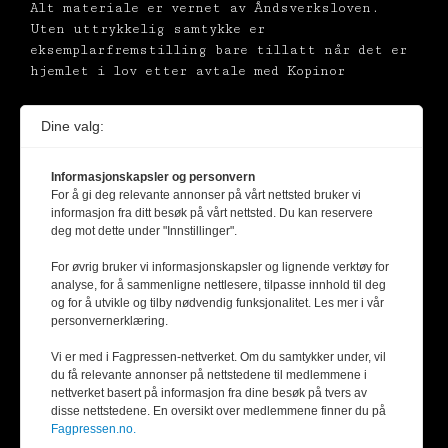
Alt materiale er vernet av Åndsverksloven.
Uten uttrykkelig samtykke er
eksemplarfremstilling bare tillatt når det er
hjemlet i lov etter avtale med Kopinor
Dine valg:
Informasjonskapsler og personvern
For å gi deg relevante annonser på vårt nettsted bruker vi
informasjon fra ditt besøk på vårt nettsted. Du kan reservere
deg mot dette under "Innstillinger".
For øvrig bruker vi informasjonskapsler og lignende verktøy for
analyse, for å sammenligne nettlesere, tilpasse innhold til deg
og for å utvikle og tilby nødvendig funksjonalitet. Les mer i vår
personvernerklæring.
Vi er med i Fagpressen-nettverket. Om du samtykker under, vil
du få relevante annonser på nettstedene til medlemmene i
nettverket basert på informasjon fra dine besøk på tvers av
disse nettstedene. En oversikt over medlemmene finner du på
Fagpressen.no.