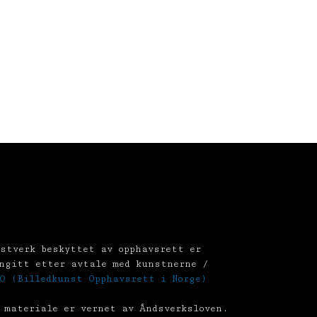
stverk beskyttet av opphavsrett er
ngitt etter avtale med kunstnerne /
O (Billedkunst Opphavsrett i Norge)
 materiale er vernet av Åndsverksloven.