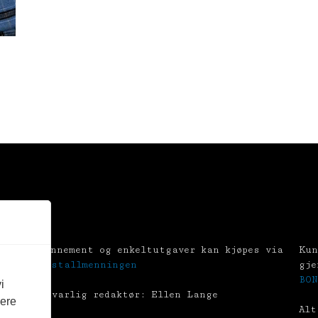
Abonnement og enkeltutgaver kan kjøpes via
Kun
Tekstallmenningen
gje
BON
i
Ansvarlig redaktør: Ellen Lange
vere
Alt