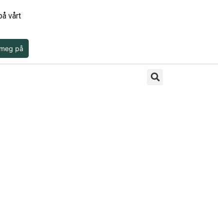
å vårt
 meg på