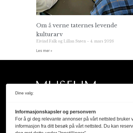
Om å verne taternes levende
kulturarv
Eivind Falk og Lillan Støen
4. mars 2026
Les mer »
Dine valg:
Norges eneste magasin for og om museum
Informasjonskapsler og personvern
Medlem i Norsk tidsskriftforening og
For å gi deg relevante annonser på vårt nettsted bruker v
Fagpressen
informasjon fra ditt besøk på vårt nettsted. Du kan reser