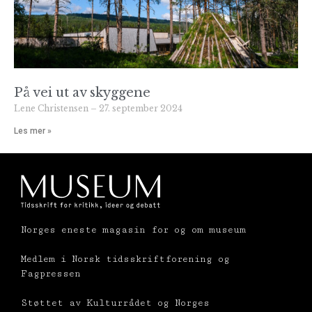
På vei ut av skyggene
Lene Christensen
27. september 2024
Les mer »
Norges eneste magasin for og om museum
Medlem i Norsk tidsskriftforening og
Fagpressen
Støttet av Kulturrådet og Norges