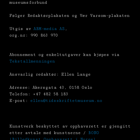
museumsforbund
Følger Redaktørplakaten og Vær Varsom-plakaten
Utgis av
ABM-media AS
,
org.nr: 990 863 970
Abonnement og enkeltutgaver kan kjøpes via
Tekstallmenningen
Ansvarlig redaktør: Ellen Lange
Adresse: Akersgata 43, 0158 Oslo
Telefon: +47 482 58 183
E-post:
ellen@tidsskriftetmuseum.no
Kunstverk beskyttet av opphavsrett er gjengitt
etter avtale med kunstnerne /
BONO
(Billedkunst Opphavsrett i Norge)