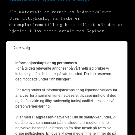
Alt materiale er vernet av Åndsverksloven.
Uten uttrykkelig samtykke er
eksemplarfremstilling bare tillatt når det er
hjemlet i lov etter avtale med Kopinor
Dine valg:
Informasjonskapsler og personvern
For å gi deg relevante annonser på vårt nettsted bruker vi
informasjon fra ditt besøk på vårt nettsted. Du kan reservere
deg mot dette under "Innstillinger".
For øvrig bruker vi informasjonskapsler og lignende verktøy for
analyse, for å sammenligne nettlesere, tilpasse innhold til deg
og for å utvikle og tilby nødvendig funksjonalitet. Les mer i vår
personvernerklæring.
Vi er med i Fagpressen-nettverket. Om du samtykker under, vil
du få relevante annonser på nettstedene til medlemmene i
nettverket basert på informasjon fra dine besøk på tvers av
disse nettstedene. En oversikt over medlemmene finner du på