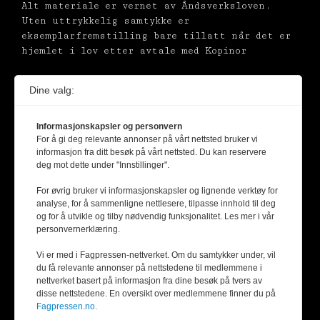
Alt materiale er vernet av Åndsverksloven.
Uten uttrykkelig samtykke er
eksemplarfremstilling bare tillatt når det er
hjemlet i lov etter avtale med Kopinor
Dine valg:
Informasjonskapsler og personvern
For å gi deg relevante annonser på vårt nettsted bruker vi
informasjon fra ditt besøk på vårt nettsted. Du kan reservere
deg mot dette under "Innstillinger".
For øvrig bruker vi informasjonskapsler og lignende verktøy for
analyse, for å sammenligne nettlesere, tilpasse innhold til deg
og for å utvikle og tilby nødvendig funksjonalitet. Les mer i vår
personvernerklæring.
Vi er med i Fagpressen-nettverket. Om du samtykker under, vil
du få relevante annonser på nettstedene til medlemmene i
nettverket basert på informasjon fra dine besøk på tvers av
disse nettstedene. En oversikt over medlemmene finner du på
Fagpressen.no.