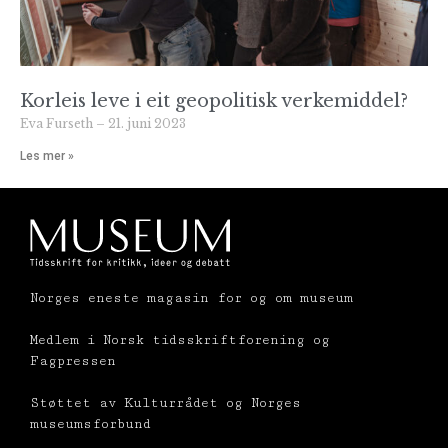
Korleis leve i eit geopolitisk verkemiddel?
Eva Furseth
21. juni 2023
Les mer »
Norges eneste magasin for og om museum
Medlem i Norsk tidsskriftforening og
Fagpressen
Støttet av Kulturrådet og Norges
museumsforbund