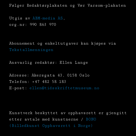
Følger Redaktørplakaten og Vær Varsom-plakaten
Utgis av
ABM-media AS
,
org.nr: 990 863 970
Abonnement og enkeltutgaver kan kjøpes via
Tekstallmenningen
Ansvarlig redaktør: Ellen Lange
Adresse: Akersgata 43, 0158 Oslo
Telefon: +47 482 58 183
E-post:
ellen@tidsskriftetmuseum.no
Kunstverk beskyttet av opphavsrett er gjengitt
etter avtale med kunstnerne /
BONO
(Billedkunst Opphavsrett i Norge)