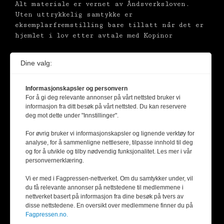
Alt materiale er vernet av Åndsverksloven.
Uten uttrykkelig samtykke er
eksemplarfremstilling bare tillatt når det er
hjemlet i lov etter avtale med Kopinor
Dine valg:
Informasjonskapsler og personvern
For å gi deg relevante annonser på vårt nettsted bruker vi
informasjon fra ditt besøk på vårt nettsted. Du kan reservere
deg mot dette under "Innstillinger".
For øvrig bruker vi informasjonskapsler og lignende verktøy for
analyse, for å sammenligne nettlesere, tilpasse innhold til deg
og for å utvikle og tilby nødvendig funksjonalitet. Les mer i vår
personvernerklæring.
Vi er med i Fagpressen-nettverket. Om du samtykker under, vil
du få relevante annonser på nettstedene til medlemmene i
nettverket basert på informasjon fra dine besøk på tvers av
disse nettstedene. En oversikt over medlemmene finner du på
Fagpressen.no.