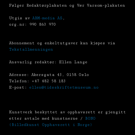
Følger Redaktørplakaten og Vær Varsom-plakaten
Utgis av
ABM-media AS
,
org.nr: 990 863 970
Abonnement og enkeltutgaver kan kjøpes via
Tekstallmenningen
Ansvarlig redaktør: Ellen Lange
Adresse: Akersgata 43, 0158 Oslo
Telefon: +47 482 58 183
E-post:
ellen@tidsskriftetmuseum.no
Kunstverk beskyttet av opphavsrett er gjengitt
etter avtale med kunstnerne /
BONO
(Billedkunst Opphavsrett i Norge)