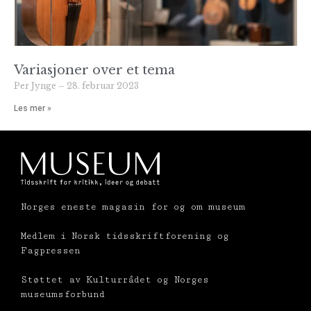
Variasjoner over et tema
Per Jynge
28. februar 2023
Les mer »
Norges eneste magasin for og om museum
Medlem i Norsk tidsskriftforening og
Fagpressen
Støttet av Kulturrådet og Norges
museumsforbund