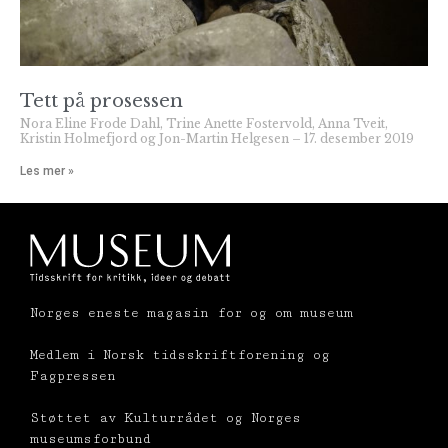
Tett på prosessen
Nora Eline Frode Dahl, Trine Anette Fostervold, Anna Tveit,
Kristin Holmefjord og Jon-Martin Helgesen
17. desember 2019
Les mer »
Norges eneste magasin for og om museum
Medlem i Norsk tidsskriftforening og
Fagpressen
Støttet av Kulturrådet og Norges
museumsforbund