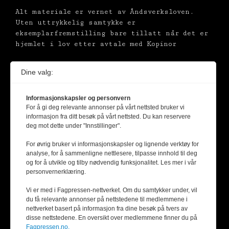
Alt materiale er vernet av Åndsverksloven.
Uten uttrykkelig samtykke er
eksemplarfremstilling bare tillatt når det er
hjemlet i lov etter avtale med Kopinor
Dine valg:
Informasjonskapsler og personvern
For å gi deg relevante annonser på vårt nettsted bruker vi
informasjon fra ditt besøk på vårt nettsted. Du kan reservere
deg mot dette under "Innstillinger".
For øvrig bruker vi informasjonskapsler og lignende verktøy for
analyse, for å sammenligne nettlesere, tilpasse innhold til deg
og for å utvikle og tilby nødvendig funksjonalitet. Les mer i vår
personvernerklæring.
Vi er med i Fagpressen-nettverket. Om du samtykker under, vil
du få relevante annonser på nettstedene til medlemmene i
nettverket basert på informasjon fra dine besøk på tvers av
disse nettstedene. En oversikt over medlemmene finner du på
Fagpressen.no.