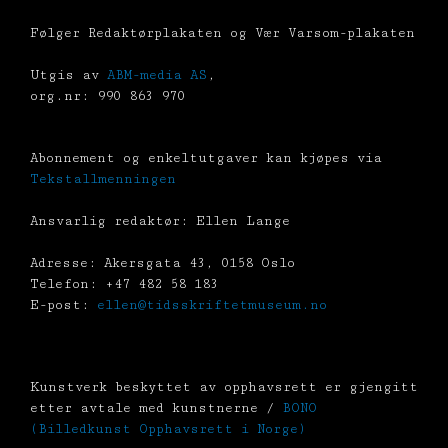
Følger Redaktørplakaten og Vær Varsom-plakaten
Utgis av
ABM-media AS
,
org.nr: 990 863 970
Abonnement og enkeltutgaver kan kjøpes via
Tekstallmenningen
Ansvarlig redaktør: Ellen Lange
Adresse: Akersgata 43, 0158 Oslo
Telefon: +47 482 58 183
E-post:
ellen@tidsskriftetmuseum.no
Kunstverk beskyttet av opphavsrett er gjengitt
etter avtale med kunstnerne /
BONO
(Billedkunst Opphavsrett i Norge)