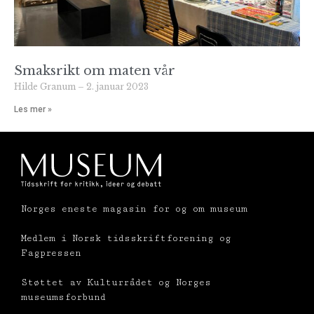
Smaksrikt om maten vår
Hilde Granum
2. januar 2023
Les mer »
Norges eneste magasin for og om museum
Medlem i Norsk tidsskriftforening og
Fagpressen
Støttet av Kulturrådet og Norges
museumsforbund