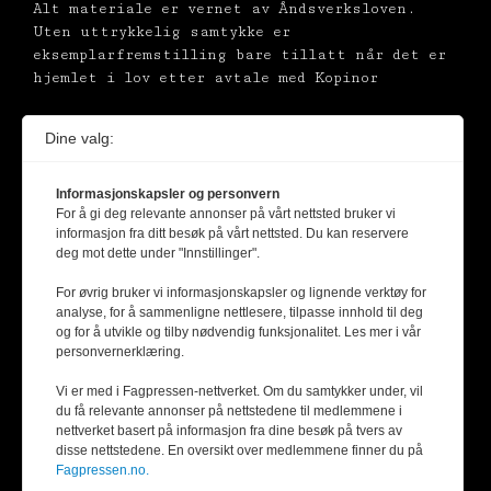
Alt materiale er vernet av Åndsverksloven.
Uten uttrykkelig samtykke er
eksemplarfremstilling bare tillatt når det er
hjemlet i lov etter avtale med Kopinor
Dine valg:
Informasjonskapsler og personvern
For å gi deg relevante annonser på vårt nettsted bruker vi
informasjon fra ditt besøk på vårt nettsted. Du kan reservere
deg mot dette under "Innstillinger".
For øvrig bruker vi informasjonskapsler og lignende verktøy for
analyse, for å sammenligne nettlesere, tilpasse innhold til deg
og for å utvikle og tilby nødvendig funksjonalitet. Les mer i vår
personvernerklæring.
Vi er med i Fagpressen-nettverket. Om du samtykker under, vil
du få relevante annonser på nettstedene til medlemmene i
nettverket basert på informasjon fra dine besøk på tvers av
disse nettstedene. En oversikt over medlemmene finner du på
Fagpressen.no.