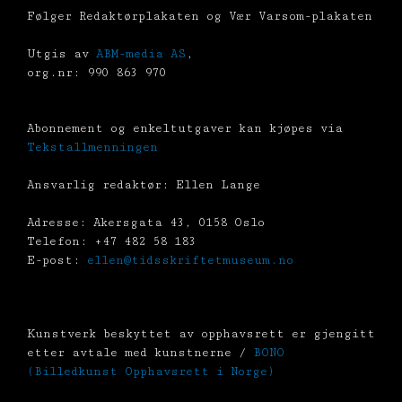
Følger Redaktørplakaten og Vær Varsom-plakaten
Utgis av
ABM-media AS
,
org.nr: 990 863 970
Abonnement og enkeltutgaver kan kjøpes via
Tekstallmenningen
Ansvarlig redaktør: Ellen Lange
Adresse: Akersgata 43, 0158 Oslo
Telefon: +47 482 58 183
E-post:
ellen@tidsskriftetmuseum.no
Kunstverk beskyttet av opphavsrett er gjengitt
etter avtale med kunstnerne /
BONO
(Billedkunst Opphavsrett i Norge)